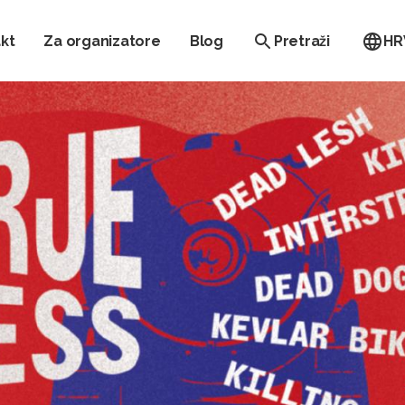
kt
Za organizatore
Blog
Pretraži
HR