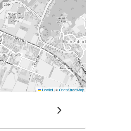
Leaflet
|
©
OpenStreetMap