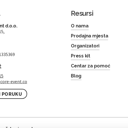
a
Resursi
t d.o.o.
O nama
15,
Prodajna mjesta
Organizatori
1335369
Press kit
t
Centar za pomoć
15
Blog
core-event.co
I PORUKU