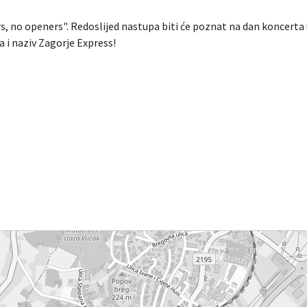
s, no openers". Redoslijed nastupa biti će poznat na dan koncerta u
a i naziv Zagorje Express!