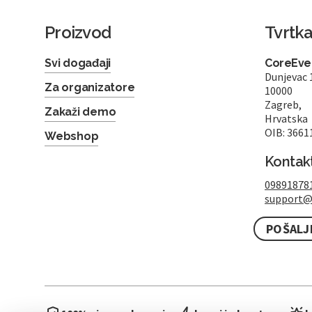
Proizvod
Tvrtk
Svi događaji
CoreEven
Dunjevac 
Za organizatore
10000
Zagreb,
Zakaži demo
Hrvatska
OIB: 3661
Webshop
Kontak
09891878
support@
POŠALJ