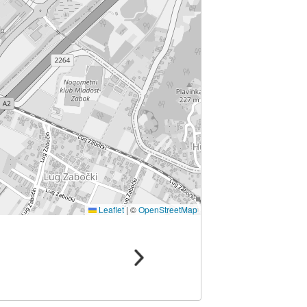
Leaflet
|
©
OpenStreetMap