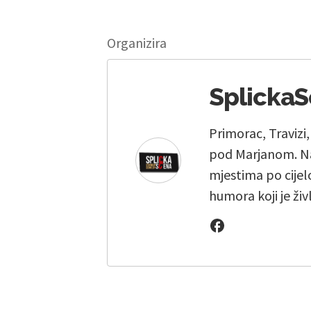
Organizira
Splicka
Primorac, Travizi
pod Marjanom. Na
mjestima po cijelo
humora koji je živ