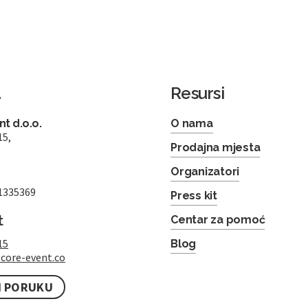
a
Resursi
t d.o.o.
O nama
15,
Prodajna mjesta
Organizatori
1335369
Press kit
t
Centar za pomoć
15
Blog
core-event.co
I PORUKU