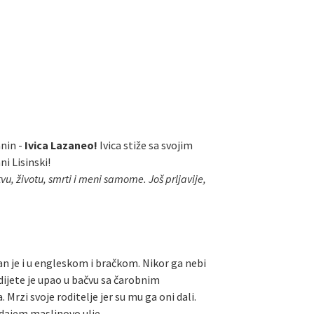
anin -
Ivica Lazaneo!
Ivica stiže sa svojim
i Lisinski!
vu, životu, smrti i meni samome. Još prljavije,
tan je i u engleskom i bračkom. Nikor ga nebi
dijete je upao u bačvu sa čarobnim
rzi svoje roditelje jer su mu ga oni dali.
odajem maslinovo ulje.