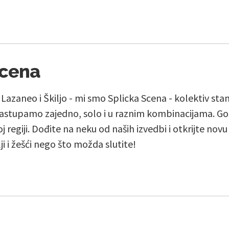
Scena
, Lazaneo i Škiljo - mi smo Splicka Scena - kolektiv st
stupamo zajedno, solo i u raznim kombinacijama. Go
j regiji. Dođite na neku od naših izvedbi i otkrijte nov
lji i žešći nego što možda slutite!