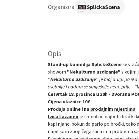
Organizira
SplickaScena
Opis
Stand-up komedija SplickeScene
se vrać
showom
"Nekulturno uzdizanje"
s kojim 
"Nekulturno uzdizanje"
je moj drugi po redu
osobnije i nadam se smiješnije nego prije -
"N
Četvrtak 18. prosinca u 20h - Dvorana P
Cijena ulaznice 10€
Prodaja online i na
prodajnim mjestima
Ivica Lazaneo
je trenutno najbolji brački k
kapi njanci bokun da parlo po bročki, tako 
napitkom zbog čega sada ima problema sa alk
Standupom se bavi samo zbog jedne stvari: n