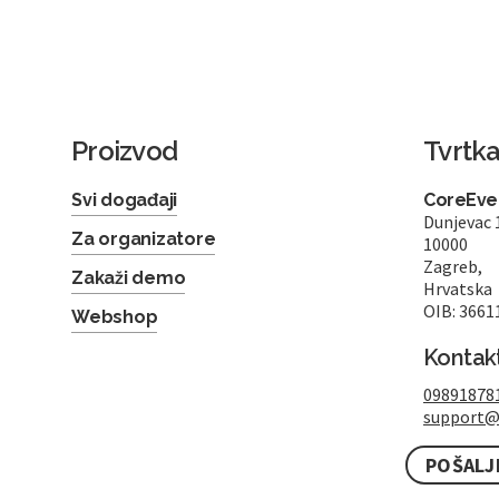
Proizvod
Tvrtk
Svi događaji
CoreEven
Dunjevac 
Za organizatore
10000
Zagreb,
Zakaži demo
Hrvatska
OIB: 3661
Webshop
Kontak
09891878
support@
POŠALJ