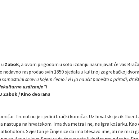
a
u
Zabok
, a ovom prigodom u solo izdanju nasmijavat će vas Brač
je nedavno rasprodao svih 1850 sjedala u kultnoj zagrebačkoj dvoran
 samostalni show u kojem ćemo i vi i ja naučit ponešto o prirodi, društ
ekulturno uzdizanje"!
OU Zabok / Kino dvorana
omičar. Trenutno je i jedini brački komičar. Uz hrvatski jezik fluen
da nastupa na hrvatskom. Ima dva metra i ne, ne igra košarku. Kao 
oholom. Svjestan je činjenice da ima blesavo ime, ali ne mrzi ga. M
ovca, žena i slave. Smatra da će sve ostali doći samo od sebe. Pr