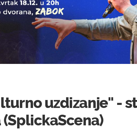
lturno uzdizanje" - 
 (SplickaScena)