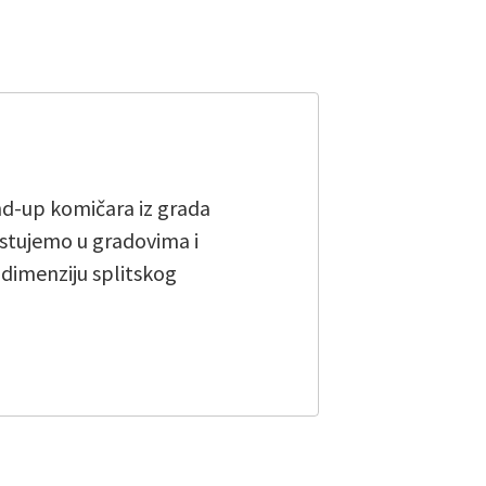
and-up komičara iz grada
stujemo u gradovima i
u dimenziju splitskog