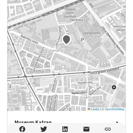
Leaflet
|
©
OpenStreetMap
Museum Katran
Museum Katran , Zagreb