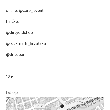
online: @core_event
fizičke:
@dirtyoldshop
@rockmark_hrvatska
@dritobar
18+
Lokacija