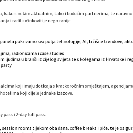
ga, kako s nekim aktualnim, tako i budućim partnerima, te naravno
nja i radili učinkovitije nego ranije.
anela pokrivamo sva polja tehnologije, AI, tržišne trendove, aktua
ima, radionicama i case studies
 ljudima u branši iz cijelog svijeta te s kolegama iz Hrvatske i reg
 party
alcima koji imaju doticaja s kratkoročnim smještajem, agencijama
otelima koji dijele jednake izazove.
ay pass i 2-day full pass:
, session rooms tijekom oba dana, coffee breaks i piće, te je osigu