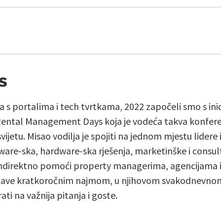
s
 s portalima i tech tvrtkama, 2022 započeli smo s i
Rental Management Days koja je vodeća takva konferenci
vijetu. Misao vodilja je spojiti na jednom mjestu lidere
ware-ska, hardware-ska rješenja, marketinške i consult
indirektno pomoći property managerima, agencijama 
 bave kratkoročnim najmom, u njihovom svakodnevnom r
ati na važnija pitanja i goste.