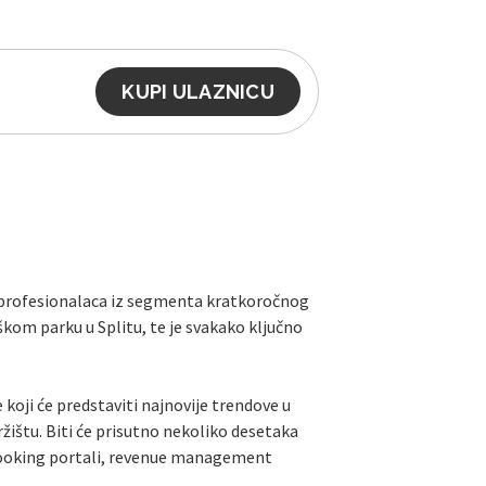
KUPI ULAZNICU
0 profesionalaca iz segmenta kratkoročnog
kom parku u Splitu, te je svakako ključno
 koji će predstaviti najnovije trendove u
tržištu. Biti će prisutno nekoliko desetaka
u: booking portali, revenue management