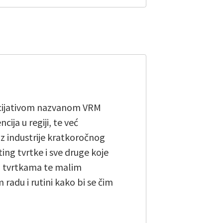
nicijativom nazvanom VRM
ja u regiji, te već
 iz industrije kratkoročnog
ing tvrtke i sve druge koje
i tvrtkama te malim
adu i rutini kako bi se čim