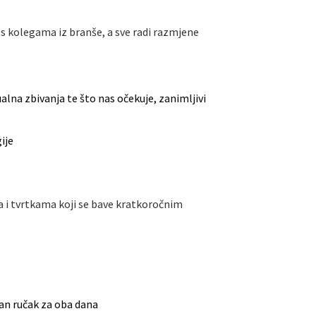
 s kolegama iz branše, a sve radi razmjene
lna zbivanja te što nas očekuje, zanimljivi
ije
 i tvrtkama koji se bave kratkoročnim
ran ručak za oba dana