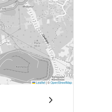
Leaflet
|
©
OpenStreetMap