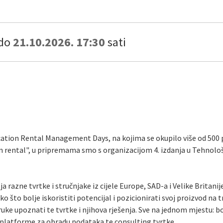
do
21.10.2026. 17:30
sati
Vacation Rental Management Days, na kojima se okupilo više od 50
on rental", u pripremama smo s organizacijom 4. izdanja u Tehnološ
 razne tvrtke i stručnjake iz cijele Europe, SAD-a i Velike Britanije
o što bolje iskoristiti potencijal i pozicionirati svoj proizvod na 
rve ruke upoznati te tvrtke i njihova rješenja. Sve na jednom mjest
, platforme za obradu podataka te consulting tvrtke.