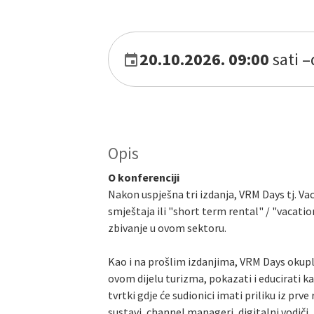
20.10.2026. 09:00
sati
–
Opis
O konferenciji
Nakon uspješna tri izdanja, VRM Days tj. 
smještaja ili "short term rental" / "vacati
zbivanje u ovom sektoru.
Kao i na prošlim izdanjima, VRM Days okuplja
ovom dijelu turizma, pokazati i educirati kak
tvrtki gdje će sudionici imati priliku iz p
sustavi, channel manageri, digitalni vodiči