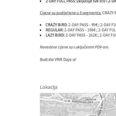
2-DAY FULL PASS: uključuje sve što i 2-
Cijene su podijeljene u 3 segmenta
, CRAZY B
CRAZY BIRD:
2-DAY PASS - 99€ ; 2-DAY F
REGULAR:
2-DAY PASS - 198€ ; 2-DAY FUL
LAZY BIRD:
2-DAY PASS - 262€ ; 2-DAY FU
Navedene cijene su s uključenim PDV-om.
Budi dio VRM Days-a!
Lokacija