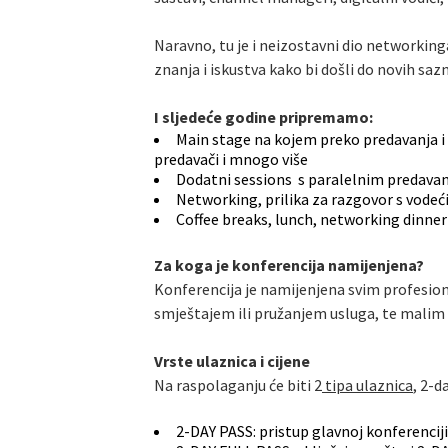
Naravno, tu je i neizostavni dio networkin
znanja i iskustva kako bi došli do novih sazna
I sljedeće godine pripremamo:
Main stage na kojem preko predavanja i p
predavači i mnogo više
Dodatni sessions s paralelnim predavanj
Networking, prilika za razgovor s vodećim
Coffee breaks, lunch, networking dinner
Za koga je konferencija namijenjena?
Konferencija je namijenjena svim profesion
smještajem ili pružanjem usluga, te malim h
Vrste ulaznica i cijene
Na raspolaganju će biti 2
tipa ulaznica
, 2-d
2-DAY PASS: pristup glavnoj konferenciji