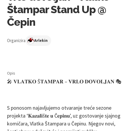
Štampar Stand Up @
Čepin
Organizira
Arlekin
Opis
🎤 𝐕𝐋𝐀𝐓𝐊𝐎 Š𝐓𝐀𝐌𝐏𝐀𝐑 – 𝐕𝐑𝐋𝐎 𝐃𝐎𝐕𝐎𝐋𝐉𝐀𝐍 🎭
S ponosom najavljujemo otvaranje treće sezone
projekta ‘𝐊𝐚𝐳𝐚𝐥𝐢š𝐭𝐞 𝐮 Č𝐞𝐩𝐢𝐧𝐮', uz gostovanje sjajnog
komičara, Vlatka Štampara u Čepinu. Njegov novi,