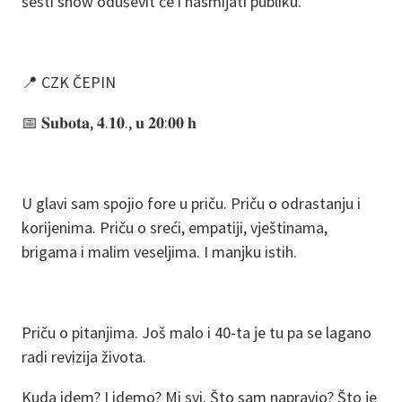
šesti show oduševit će i nasmijati publiku.
📍 CZK ČEPIN
📅 𝐒𝐮𝐛𝐨𝐭𝐚, 𝟒.𝟏𝟎., 𝐮 𝟐𝟎:𝟎𝟎 𝐡
U glavi sam spojio fore u priču. Priču o odrastanju i
korijenima. Priču o sreći, empatiji, vještinama,
brigama i malim veseljima. I manjku istih.
Priču o pitanjima. Još malo i 40-ta je tu pa se lagano
radi revizija života.
Kuda idem? I idemo? Mi svi. Što sam napravio? Što je