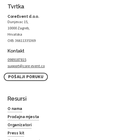
Tvrtka
CoreEvent d.o.o.
Dunjevac 15,
10000 Zagreb,
Hrvatska
OIB: 36611335369
Kontakt
0989187815
support@core-event.co
POŠALJI PORUKU
Resursi
O nama
Prodajna mjesta
Organizatori
Press kit