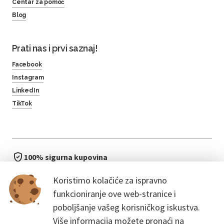
Centar za pomoć
Blog
Prati nas i prvi saznaj!
Facebook
Instagram
LinkedIn
TikTok
100% sigurna kupovina
brzo i jednostavno
Koristimo kolačiće za ispravno
bez čekanja u redu
funkcioniranje ove web-stranice i
poboljšanje vašeg korisničkog iskustva.
Više informacija možete pronaći na