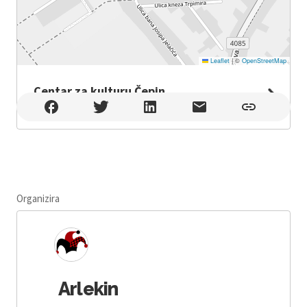
Leaflet
|
©
OpenStreetMap
Centar za kulturu Čepin
Centar za kulturu Čepin , Čepin
Organizira
Arlekin