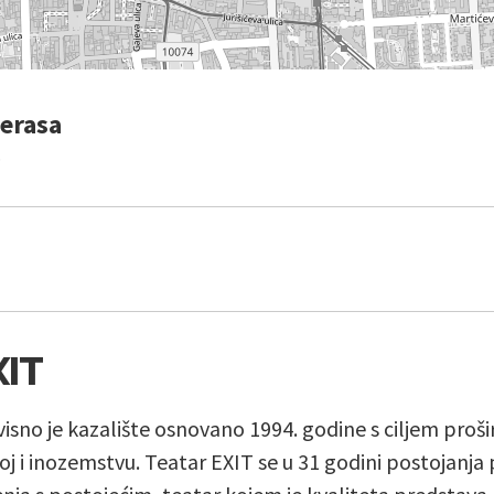
terasa
b
XIT
isno je kazalište osnovano 1994. godine s ciljem proš
j i inozemstvu. Teatar EXIT se u 31 godini postojanja 