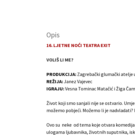
Opis
16. LJETNE NOĆI TEATRA EXIT
VOLIŠ LI ME?
PRODUKCIJA:
Zagrebački glumački atelje 
REŽIJA:
Janez Vajevec
IGRAJU:
Vesna Tominac Matačić i Žiga Čam
Život koji smo sanjali nije se ostvario. Um
možemo pobjeći. Možemo li je nadvladati? I
Ovo su neke od tema koje otvara komedij
ulogama ljubavnika, životnih suputnika, iskr