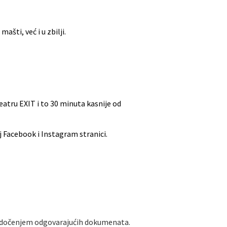
šti, već i u zbilji.
Teatru EXIT i to 30 minuta kasnije od
j Facebook i Instagram stranici.
dočenjem odgovarajućih dokumenata.