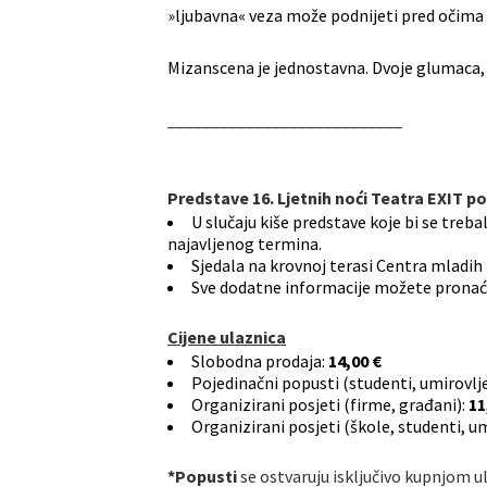
»ljubavna« veza može podnijeti pred očima g
Mizanscena je jednostavna. Dvoje glumaca, st
___________________________
Predstave 16. Ljetnih noći Teatra EXIT poč
U slučaju kiše predstave koje bi se treba
najavljenog termina.
Sjedala na krovnoj terasi Centra mladih 
Sve dodatne informacije možete pronaći
Cijene ulaznica
Slobodna prodaja:
14,00 €
Pojedinačni popusti (studenti, umirovljen
Organizirani posjeti (firme, građani):
11
Organizirani posjeti (škole, studenti, u
*Popusti
se ostvaruju isključivo kupnjom u