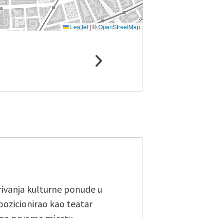
Leaflet
|
©
OpenStreetMap
irivanja kulturne ponude u
pozicionirao kao teatar