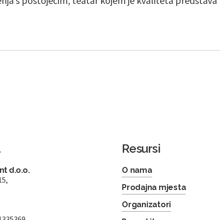
ja s postojećim, teatar kojem je kvaliteta predstava
a
Resursi
t d.o.o.
O nama
15,
Prodajna mjesta
Organizatori
1335369