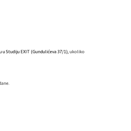
ju u Studiju EXIT (Gundulićeva 37/1)
, ukoliko
dane.