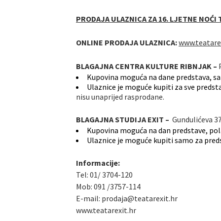
PRODAJA ULAZNICA ZA 16. LJETNE NOĆI 
ONLINE PRODAJA ULAZNICA:
www.teatare
BLAGAJNA CENTRA KULTURE RIBNJAK –
P
Kupovina moguća na dane predstava, sat
Ulaznice je moguće kupiti za sve predstav
nisu unaprijed rasprodane.
BLAGAJNA STUDIJA EXIT –
Gundulićeva 3
Kupovina moguća na dan predstave, pola
Ulaznice je moguće kupiti samo za predst
Informacije:
Tel: 01/ 3704-120
Mob: 091 /3757-114
E-mail: prodaja@teatarexit.hr
www.teatarexit.hr