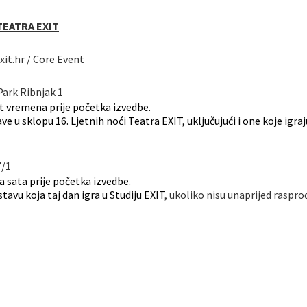
TEATRA EXIT
xit.hr
/
Core Event
ark Ribnjak 1
 vremena prije početka izvedbe.
e u sklopu 16. Ljetnih noći Teatra EXIT, uključujući i one koje igra
7/1
 sata prije početka izvedbe.
avu koja taj dan igra u Studiju EXIT
, ukoliko nisu unaprijed raspro