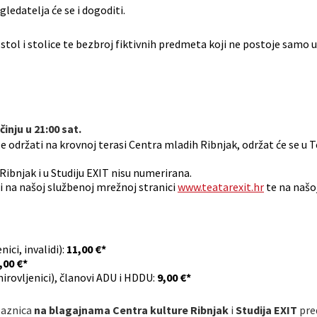
ledatelja će se i dogoditi.
ol i stolice te bezbroj fiktivnih predmeta koji ne postoje samo u ma
inju u 21:00 sat.
le održati na krovnoj terasi Centra mladih Ribnjak, održat će se u 
Ribnjak i u Studiju EXIT nisu numerirana.
 na našoj službenoj mrežnoj stranici
www.teatarexit.hr
te na našo
ici, invalidi):
11,00 €*
,00 €*
mirovljenici), članovi ADU i HDDU:
9,00 €*
laznica
na blagajnama Centra kulture Ribnjak
i
Studija EXIT
pre