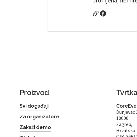
promjena, nemiren
Proizvod
Tvrtk
Svi događaji
CoreEven
Dunjevac 
Za organizatore
10000
Zagreb,
Zakaži demo
Hrvatska
OIB: 3661