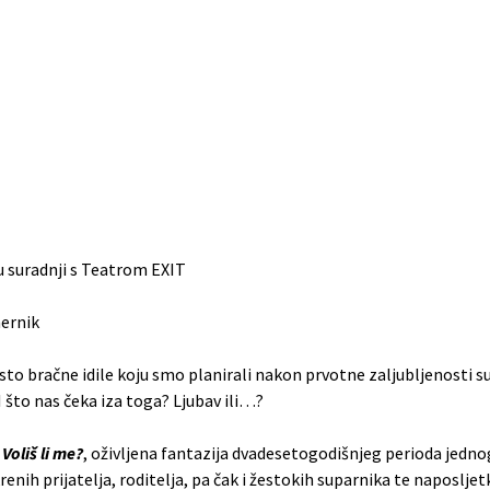
u suradnji s Teatrom EXIT
ernik
jesto bračne idile koju smo planirali nakon prvotne zaljubljenosti 
 što nas čeka iza toga? Ljubav ili…?
a
Voliš li me?
, oživljena fantazija dvadesetogodišnjeg perioda jednoga ž
enih prijatelja, roditelja, pa čak i žestokih suparnika te naposljetk