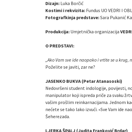
Dizajn:
Luka Borčić
Kostimi i rekvizita:
Fundus UO VEDRI I OBL
Fotografkinja predstave:
Sara Pukanić K
Produkcija:
Umjetnička organizacija
VEDRI
O PREDSTAVI:
„Ako Vam sve ide naopako i vrtite se u krug, 
Poželite se javiti, zar ne?
JASENKO BUKVA (Petar Atanasoski)
Nedovršeni student indologije, povijesti, no
manipulator koji ispreda priče za svaku žrt
vašim prošlim reinkarnacijama. Jednom kad 
nećete se tako lako izvući. «Sve Vam ide naop
Šeherezada.
LJERKA ŠPALJ (Judita Franković Brdar)