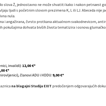
 do slova Ž, jednostavno ne može shvatiti kako i nakon petnaest 
vljaju ljudi s početnim slovom prezimena K, L ili LJ. Abeceda nije j
tivna nula.
mna i angažirana, čvrsto protkana aktualnom svakodnevicom, anti
ih pokušajima dohvata bivših života tematizira i osnovu glumačkog 
ici, invalidi):
12,00 €*
,00 €*
mirovljenici), članovi ADU i HDDU:
9,00 €*
laznica
na blagajni Studija EXIT
predočenjem odgovarajućih dok