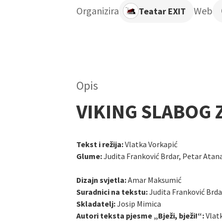
Organizira
Web
Teatar EXIT
Opis
VIKING SLABOG 
Tekst i režija:
Vlatka Vorkapić
Glume:
Judita Franković Brdar, Petar Atan
Dizajn svjetla:
Amar Maksumić
Suradnici na tekstu:
Judita Franković Brda
Skladatelj:
Josip Mimica
Autori teksta pjesme „Bježi, bježi!“:
Vlatk