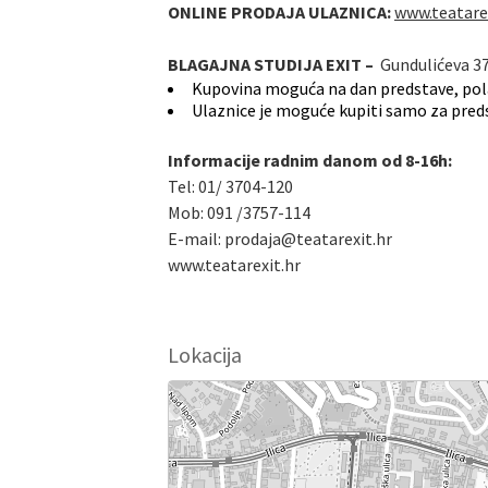
ONLINE PRODAJA ULAZNICA:
www.teatare
BLAGAJNA STUDIJA EXIT –
Gundulićeva 3
Kupovina moguća na dan predstave, pola
Ulaznice je moguće kupiti samo za predst
Informacije radnim danom od 8-16h:
Tel: 01/ 3704-120
Mob: 091 /3757-114
E-mail: prodaja@teatarexit.hr
www.teatarexit.hr
Lokacija