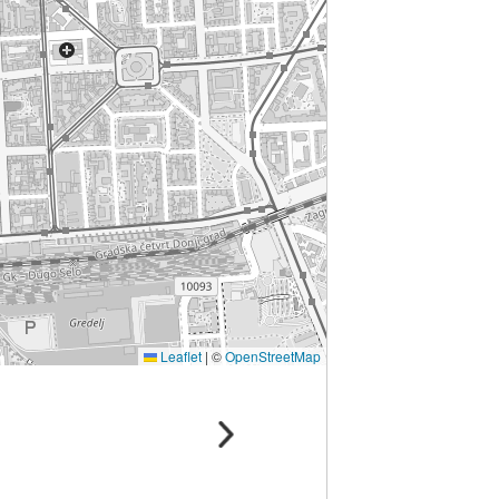
Leaflet
|
©
OpenStreetMap