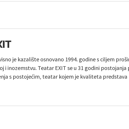
XIT
isno je kazalište osnovano 1994. godine s ciljem proš
j i inozemstvu. Teatar EXIT se u 31 godini postojanja 
ja s postojećim, teatar kojem je kvaliteta predstava