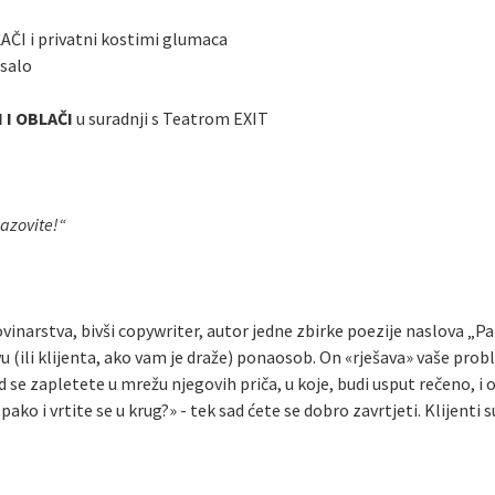
AČI i privatni kostimi glumaca
asalo
 I OBLAČI
u suradnji s Teatrom EXIT
nazovite!“
vinarstva, bivši copywriter, autor jedne zbirke poezije naslova „Pabi
vu (ili klijenta, ako vam je draže) ponaosob. On «rješava» vaše pro
se zapletete u mrežu njegovih priča, u koje, budi usput rečeno, i
ako i vrtite se u krug?» - tek sad ćete se dobro zavrtjeti. Klijenti