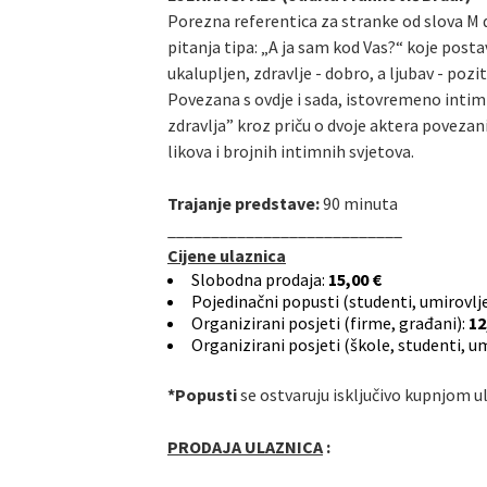
Porezna referentica za stranke od slova M
pitanja tipa: „A ja sam kod Vas?“ koje posta
ukalupljen, zdravlje - dobro, a ljubav - pozi
Povezana s ovdje i sada, istovremeno inti
zdravlja” kroz priču o dvoje aktera povezan
likova i brojnih intimnih svjetova.
Trajanje predstave:
90 minuta
___________________________
Cijene ulaznica
Slobodna prodaja:
15,00 €
Pojedinačni popusti (studenti, umirovljen
Organizirani posjeti (firme, građani):
12
Organizirani posjeti (škole, studenti, u
*Popusti
se ostvaruju isključivo kupnjom u
PRODAJA ULAZNICA
: