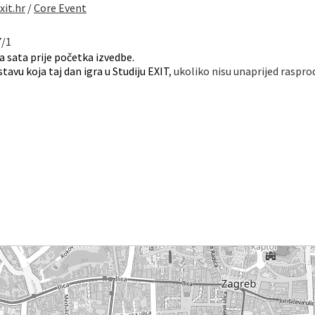
xit.hr
/
Core Event
7/1
 sata prije početka izvedbe.
avu koja taj dan igra u Studiju EXIT
, ukoliko nisu unaprijed raspro