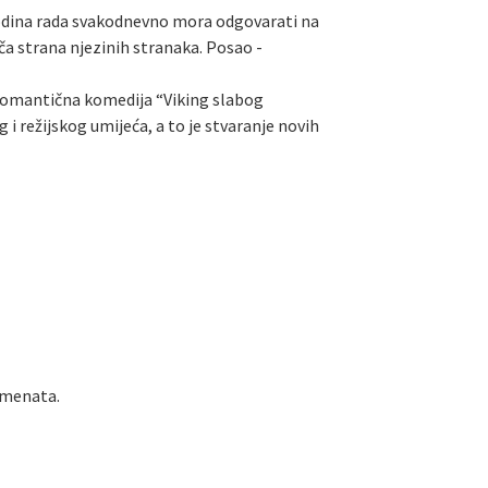
godina rada svakodnevno mora odgovarati na
ača strana njezinih stranaka. Posao -
romantična komedija “Viking slabog
i režijskog umijeća, a to je stvaranje novih
umenata.