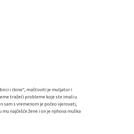
rci i rbine“, maštoviti je muljator i
bleme tražeći probleme koje ste imali u
 on sam s vremenom je počeo vjerovati,
 su mu najčešće žene i on je njihova muška