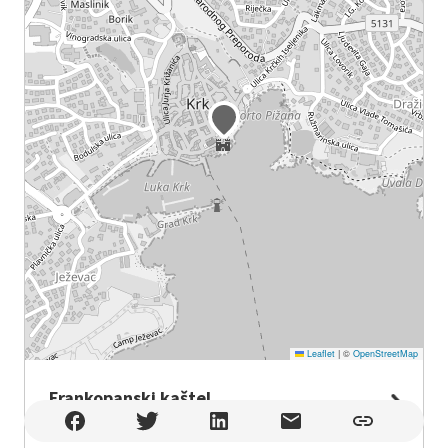
Leaflet
|
©
OpenStreetMap
Frankopanski kaštel
Frankopanski kaštel , Krk