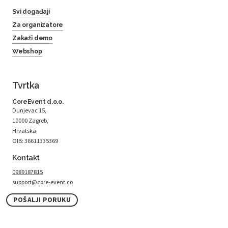
Svi događaji
Za organizatore
Zakaži demo
Webshop
Tvrtka
CoreEvent d.o.o.
Dunjevac 15,
10000 Zagreb,
Hrvatska
OIB: 36611335369
Kontakt
0989187815
support@core-event.co
POŠALJI PORUKU