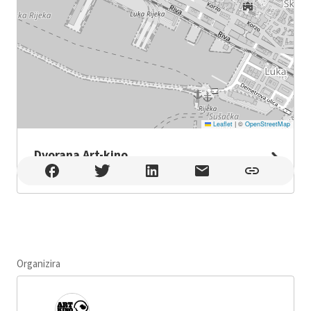
Leaflet
|
©
OpenStreetMap
Dvorana Art-kino
Dvorana Art-kino , Rijeka
Organizira