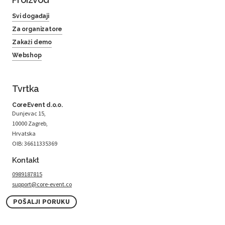
Svi događaji
Za organizatore
Zakaži demo
Webshop
Tvrtka
CoreEvent d.o.o.
Dunjevac 15,
10000 Zagreb,
Hrvatska
OIB: 36611335369
Kontakt
0989187815
support@core-event.co
POŠALJI PORUKU