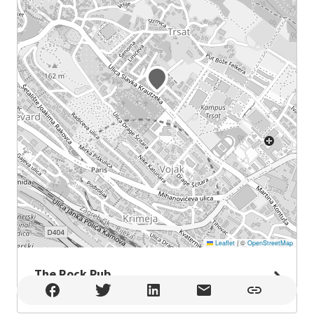
Leaflet
|
©
OpenStreetMap
The Rock Pub
The Rock Pub , Rijeka