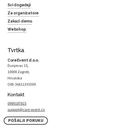
Svi događaji
Za organizatore
Zakaži demo
Webshop
Tvrtka
CoreEvent d.o.o.
Dunjevac 15,
10000 Zagreb,
Hrvatska
OIB: 36611335369
Kontakt
0989187815
support@core-event.co
POŠALJI PORUKU