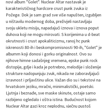
novi album "Golet". Nuclear Altar nastavak je
karakterističnog hardcore crust punk zvuka iz
Požege. Dok je sam grad sve više napušten, izgubljen
u ništavilu modernog doba, preživjeli nastavljaju
svoju ukletu misiju, napadajući iznova i iznova poput
duhova koji ne mogu mirovati. S korijenima u d-beat
okrutnosti i crust apokaliticizmu, ranoj hc punk
iskrenosti 80-ih i beskompromisnosti 90-ih, "Golet" je
albumm koji donosi i gorku originalnost. Ovo su
njihove himne sadašnjeg vremena, epske punk rock
distopije, gdje i kada je potrebno, melodije i složenije
strukture nadopunjuju zvuk, nikada ne zaboravljajući
izravnost i prljavštinu ulice. Važan dio su i tekstovi na
hrvatskom jeziku, mračni, minimalistički, poetski.
Ljutnja i beznađe, sve maske skinute, ostaje samo
razbijeno ogledalo i oštra istina. Budućnost kojom
Nuclear Altar gazi kroz neplodnu, vječnu pustoš