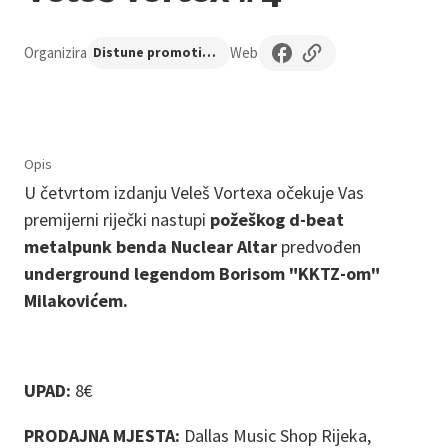
Organizira
Web
Distune promotion
Opis
U četvrtom izdanju Veleš Vortexa očekuje Vas
premijerni riječki nastupi
požeškog d-beat
metalpunk benda Nuclear Altar
predvođen
underground legendom
Borisom "KKTZ-om"
Milakovićem.
UPAD:
8€
PRODAJNA MJESTA:
Dallas Music Shop Rijeka,