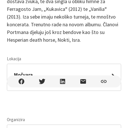
dostava zvuka, te dva singla u obliku himne za
Ferragosto Jam, „Kukavica“ (2012) te „Vanilia“
(2013). Iza sebe imaju nekoliko turneja, te mnoštvo
koncerata. Trenutno rade na novom albumu. Članovi
Portmana djeluju još kroz bendove kao što su
Hesperian death horse, Nokti, Isra.
Lokacija
Leaflet
Močvara
Močvara , Zagreb , Trnjanska struga 34, Zagreb
Organizira