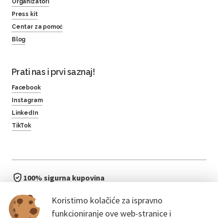
Organizatori
Press kit
Centar za pomoć
Blog
Prati nas i prvi saznaj!
Facebook
Instagram
LinkedIn
TikTok
100% sigurna kupovina
brzo i jednostavno
Koristimo kolačiće za ispravno
bez čekanja u redu
funkcioniranje ove web-stranice i