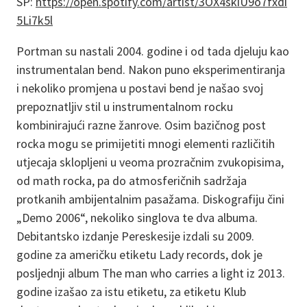
SP:
https://open.spotify.com/artist/3OX4skiU9o7fxdi
5Li7k5l
Portman su nastali 2004. godine i od tada djeluju kao
instrumentalan bend. Nakon puno eksperimentiranja
i nekoliko promjena u postavi bend je našao svoj
prepoznatljiv stil u instrumentalnom rocku
kombinirajući razne žanrove. Osim bazičnog post
rocka mogu se primijetiti mnogi elementi različitih
utjecaja sklopljeni u veoma prozračnim zvukopisima,
od math rocka, pa do atmosferičnih sadržaja
protkanih ambijentalnim pasažama. Diskografiju čini
„Demo 2006“, nekoliko singlova te dva albuma.
Debitantsko izdanje Pereskesije izdali su 2009.
godine za američku etiketu Lady records, dok je
posljednji album The man who carries a light iz 2013.
godine izašao za istu etiketu, za etiketu Klub