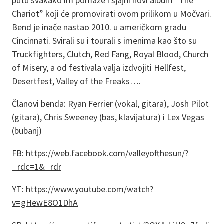
putu svakako im pomaže i sjajni novi album “The
Chariot” koji će promovirati ovom prilikom u Močvari.
Bend je inače nastao 2010. u američkom gradu
Cincinnati. Svirali su i tourali s imenima kao što su
Truckfighters, Clutch, Red Fang, Royal Blood, Church
of Misery, a od festivala valja izdvojiti Hellfest,
Desertfest, Valley of the Freaks….
Članovi benda: Ryan Ferrier (vokal, gitara), Josh Pilot
(gitara), Chris Sweeney (bas, klavijatura) i Lex Vegas
(bubanj)
FB:
https://web.facebook.com/valleyofthesun/?
_rdc=1&_rdr
YT:
https://www.youtube.com/watch?
v=gHewE8O1DhA