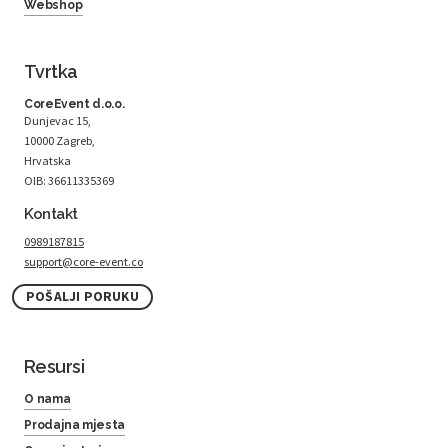
Webshop
Tvrtka
CoreEvent d.o.o.
Dunjevac 15,
10000 Zagreb,
Hrvatska
OIB: 36611335369
Kontakt
0989187815
support@core-event.co
POŠALJI PORUKU
Resursi
O nama
Prodajna mjesta