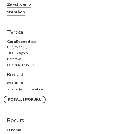
Zakaži demo
Webshop
Tvrtka
CoreEvent d.o.o.
Dunjevac 15,
10000 Zagreb,
Hrvatska
OIB: 36611335369
Kontakt
0989187815
support@core-event.co
POŠALJI PORUKU
Resursi
O nama