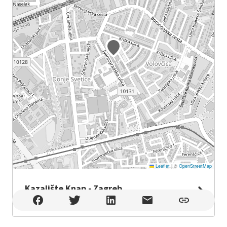
Leaflet
|
©
OpenStreetMap
Kazalište Knap - Zagreb
Kazalište Knap - Zagreb , Zagreb