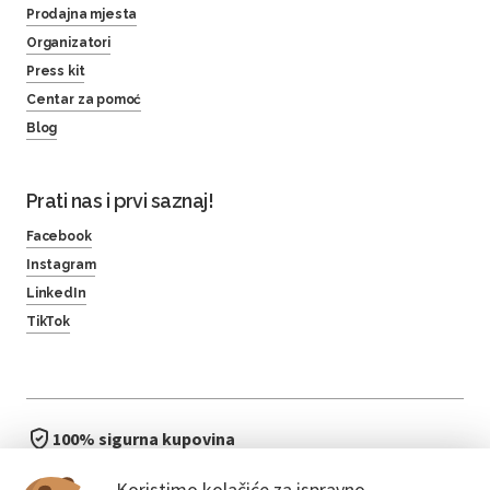
Prodajna mjesta
Organizatori
Press kit
Centar za pomoć
Blog
Prati nas i prvi saznaj!
Facebook
Instagram
LinkedIn
TikTok
100% sigurna kupovina
brzo i jednostavno
Koristimo kolačiće za ispravno