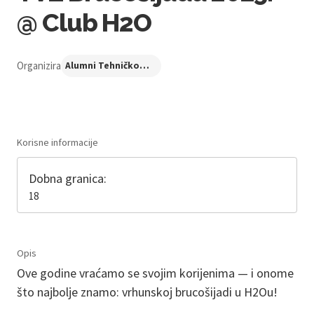
@ Club H2O
Organizira
Alumni Tehničkog veleučilišta u Zagrebu
Korisne informacije
Dobna granica:
18
Opis
Ove godine vraćamo se svojim korijenima — i onome
što najbolje znamo: vrhunskoj brucošijadi u H2Ou!