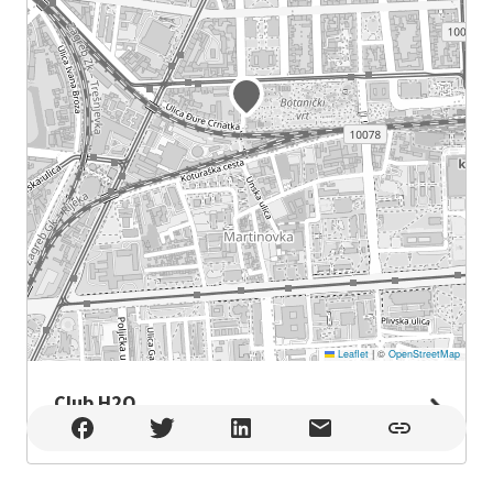
Leaflet
|
©
OpenStreetMap
Club H2O
Club H2O , Zagreb