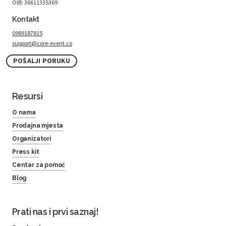
OIB: 36611335369
Kontakt
0989187815
support@core-event.co
POŠALJI PORUKU
Resursi
O nama
Prodajna mjesta
Organizatori
Press kit
Centar za pomoć
Blog
Prati nas i prvi saznaj!