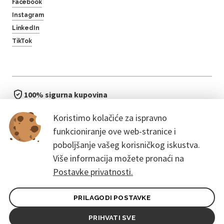
Facebook
Instagram
LinkedIn
TikTok
100% sigurna kupovina
brzo i jednostavno
Koristimo kolačiće za ispravno
bez čekanja u redu
funkcioniranje ove web-stranice i
poboljšanje vašeg korisničkog iskustva.
Više informacija možete pronaći na
Postavke privatnosti.
PRILAGODI POSTAVKE
Opći uvjeti ugovora za kupce
Pravila zaštite osobnih podataka
PRIHVATI SVE
© 2026. CoreEvent