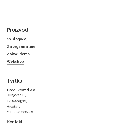
Proizvod
Svi događaji
Za organizatore
Zakaži demo
Webshop
Tvrtka
CoreEvent d.o.o.
Dunjevac 15,
10000 Zagreb,
Hrvatska
OIB: 36611335369
Kontakt