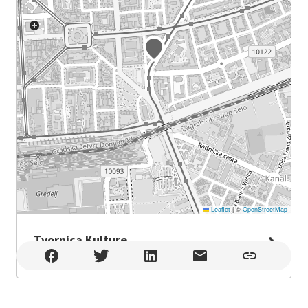
Leaflet
|
©
OpenStreetMap
Tvornica Kulture
Tvornica Kulture , Zagreb