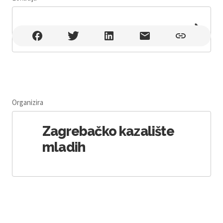
Leaflet
|
©
OpenStreetMap
, null
Organizira
Zagrebačko kazalište
mladih