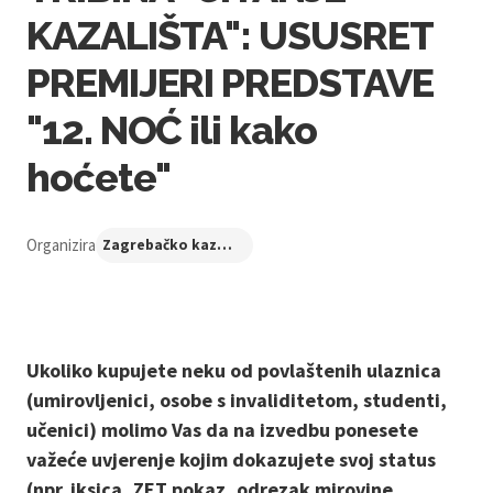
KAZALIŠTA": USUSRET
PREMIJERI PREDSTAVE
"12. NOĆ ili kako
hoćete"
Organizira
Zagrebačko kazalište mladih
Ukoliko kupujete neku od povlaštenih ulaznica
(umirovljenici, osobe s invaliditetom, studenti,
učenici) molimo Vas da na izvedbu ponesete
važeće uvjerenje kojim dokazujete svoj status
(npr. iksica, ZET pokaz, odrezak mirovine,