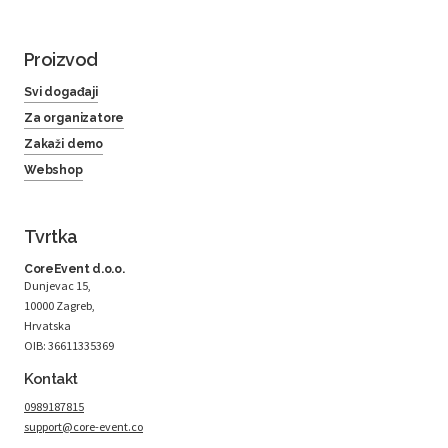
Proizvod
Svi događaji
Za organizatore
Zakaži demo
Webshop
Tvrtka
CoreEvent d.o.o.
Dunjevac 15,
10000 Zagreb,
Hrvatska
OIB: 36611335369
Kontakt
0989187815
support@core-event.co