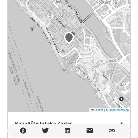
Leaflet
|
©
OpenStreetMap
Kazalište lutaka Zadar
Kazalište lutaka Zadar , Zadar