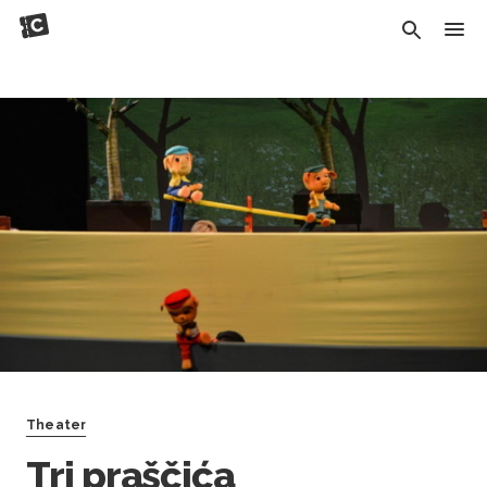
Theater
Tri praščića