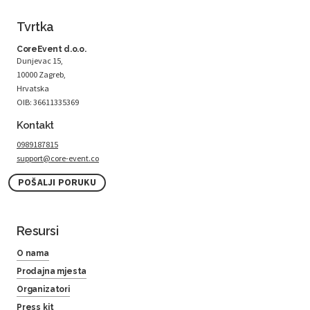
Tvrtka
CoreEvent d.o.o.
Dunjevac 15,
10000 Zagreb,
Hrvatska
OIB: 36611335369
Kontakt
0989187815
support@core-event.co
POŠALJI PORUKU
Resursi
O nama
Prodajna mjesta
Organizatori
Press kit