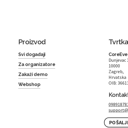
Proizvod
Tvrtk
Svi događaji
CoreEven
Dunjevac 
Za organizatore
10000
Zagreb,
Zakaži demo
Hrvatska
OIB: 3661
Webshop
Kontak
09891878
support@
POŠALJ