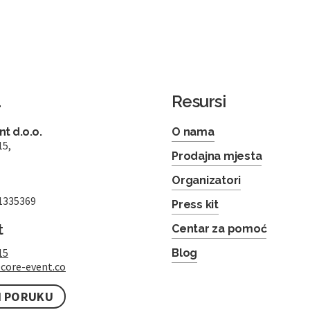
a
Resursi
t d.o.o.
O nama
15,
Prodajna mjesta
Organizatori
1335369
Press kit
t
Centar za pomoć
15
Blog
core-event.co
I PORUKU