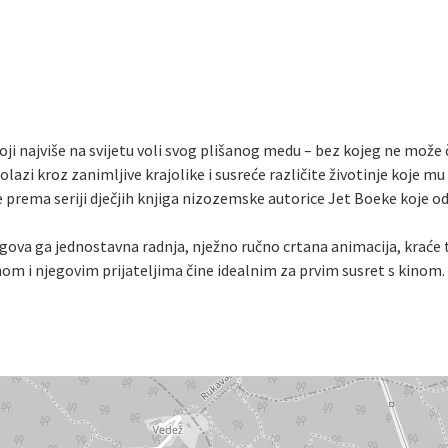
oji najviše na svijetu voli svog plišanog medu – bez kojeg ne mož
azi kroz zanimljive krajolike i susreće različite životinje koje mu
e prema seriji dječjih knjiga nizozemske autorice Jet Boeke koje od
jegova ga jednostavna radnja, nježno ručno crtana animacija, kraće 
om i njegovim prijateljima čine idealnim za prvim susret s kinom.