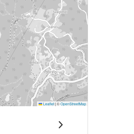
Leaflet
|
©
OpenStreetMap