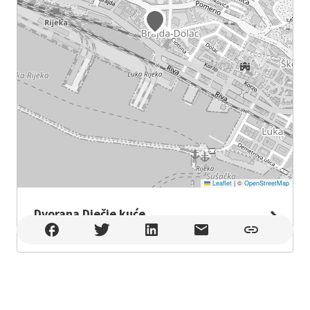
Leaflet
|
©
OpenStreetMap
Dvorana Dječje kuće
Dvorana Dječje kuće , Rijeka