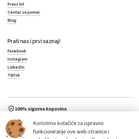
Press kit
Centar za pomoć
Blog
Prati nas i prvi saznaj!
Facebook
Instagram
LinkedIn
TikTok
100% sigurna kupovina
brzo i jednostavno
Koristimo kolačiće za ispravno
bez čekanja u redu
funkcioniranje ove web-stranice i