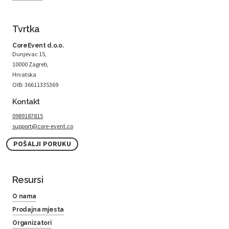
Tvrtka
CoreEvent d.o.o.
Dunjevac 15,
10000 Zagreb,
Hrvatska
OIB: 36611335369
Kontakt
0989187815
support@core-event.co
POŠALJI PORUKU
Resursi
O nama
Prodajna mjesta
Organizatori