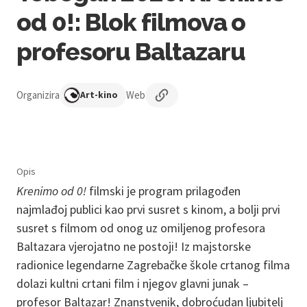
od 0!: Blok filmova o
profesoru Baltazaru
Organizira
Web
Art-kino
Opis
Krenimo od 0!
filmski je program prilagođen
najmlađoj publici kao prvi susret s kinom, a bolji prvi
susret s filmom od onog uz omiljenog profesora
Baltazara vjerojatno ne postoji! Iz majstorske
radionice legendarne Zagrebačke škole crtanog filma
dolazi kultni crtani film i njegov glavni junak –
profesor Baltazar! Znanstvenik, dobroćudan ljubitelj