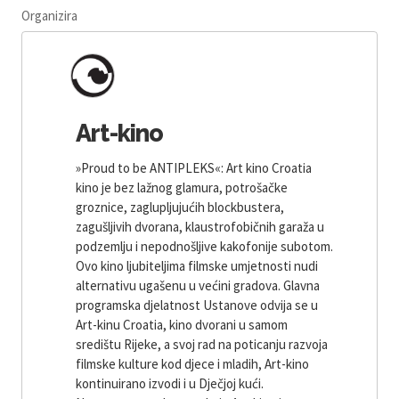
Organizira
Art-kino
»Proud to be ANTIPLEKS«: Art kino Croatia
kino je bez lažnog glamura, potrošačke
groznice, zaglupljujućih blockbustera,
zagušljivih dvorana, klaustrofobičnih garaža u
podzemlju i nepodnošljive kakofonije subotom.
Ovo kino ljubiteljima filmske umjetnosti nudi
alternativu ugašenu u većini gradova. Glavna
programska djelatnost Ustanove odvija se u
Art-kinu Croatia, kino dvorani u samom
središtu Rijeke, a svoj rad na poticanju razvoja
filmske kulture kod djece i mladih, Art-kino
kontinuirano izvodi i u Dječjoj kući.