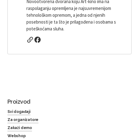
Novootvorena dvorana koju Art-kino ima na
raspolaganju opremljena je najsuvremenijom
tehnološkom opremom, a jedna od njenih
posebnosti je ta što je prilagođena i osobama s
poteškoćama sluha.
Proizvod
Svi događaji
Za organizatore
Zakaži demo
Webshop