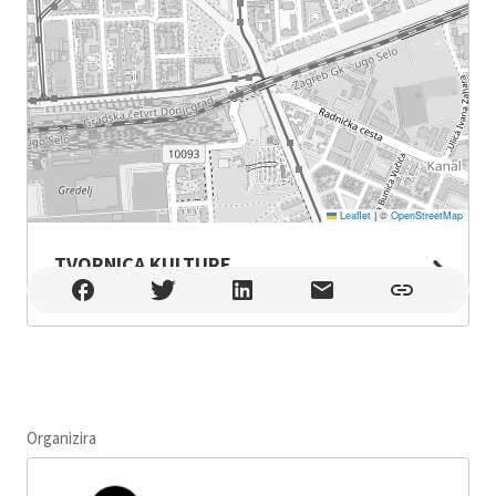
Leaflet
|
©
OpenStreetMap
TVORNICA KULTURE
TVORNICA KULTURE , Zagreb
Organizira