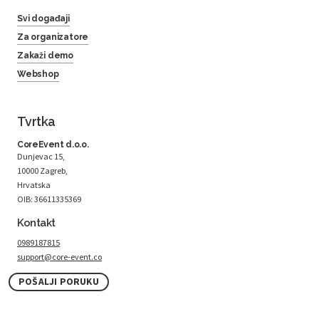
Svi događaji
Za organizatore
Zakaži demo
Webshop
Tvrtka
CoreEvent d.o.o.
Dunjevac 15,
10000 Zagreb,
Hrvatska
OIB: 36611335369
Kontakt
0989187815
support@core-event.co
POŠALJI PORUKU