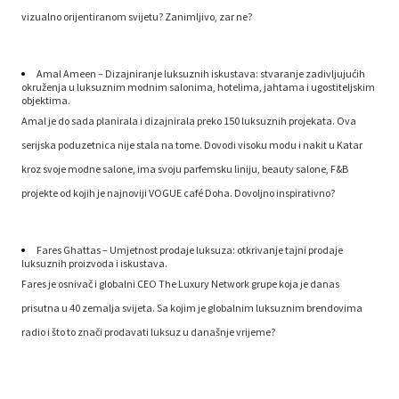
vizualno orijentiranom svijetu? Zanimljivo, zar ne?
Amal Ameen – Dizajniranje luksuznih iskustava: stvaranje zadivljujućih
okruženja u luksuznim modnim salonima, hotelima, jahtama i ugostiteljskim
objektima.
Amal je do sada planirala i dizajnirala preko 150 luksuznih projekata. Ova
serijska poduzetnica nije stala na tome. Dovodi visoku modu i nakit u Katar
kroz svoje modne salone, ima svoju parfemsku liniju, beauty salone, F&B
projekte od kojih je najnoviji VOGUE café Doha. Dovoljno inspirativno?
Fares Ghattas – Umjetnost prodaje luksuza: otkrivanje tajni prodaje
luksuznih proizvoda i iskustava.
Fares je osnivač i globalni CEO The Luxury Network grupe koja je danas
prisutna u 40 zemalja svijeta. Sa kojim je globalnim luksuznim brendovima
radio i što to znači prodavati luksuz u današnje vrijeme?