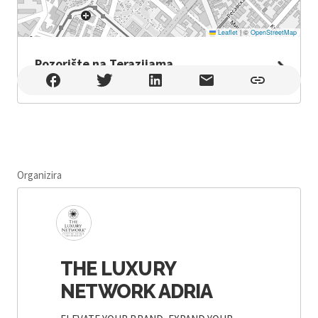
Leaflet
|
©
OpenStreetMap
Pozorište na Terazijama
Pozorište na Terazijama , Beograd
Organizira
THE LUXURY
NETWORK ADRIA