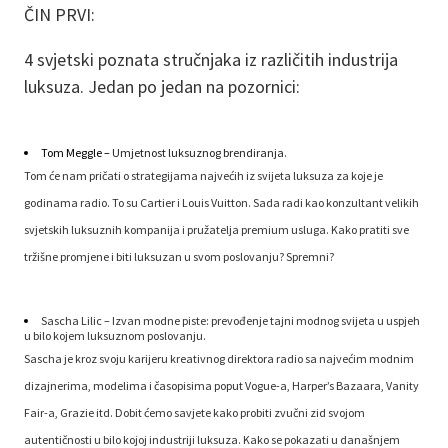
ČIN PRVI:
4 svjetski poznata stručnjaka iz različitih industrija
luksuza. Jedan po jedan na pozornici:
Tom Meggle –
Umjetnost luksuznog brendiranja.
Tom će nam pričati o strategijama najvećih iz svijeta luksuza za koje je
godinama radio. To su Cartier i Louis Vuitton. Sada radi kao konzultant velikih
svjetskih luksuznih kompanija i pružatelja premium usluga. Kako pratiti sve
tržišne promjene i biti luksuzan u svom poslovanju? Spremni?
Sascha Lilic –
Izvan modne piste:
prevođenje tajni modnog svijeta u uspjeh
u bilo kojem luksuznom poslovanju.
Sascha je kroz svoju karijeru kreativnog direktora radio sa najvećim modnim
dizajnerima, modelima i časopisima poput Vogue-a, Harper’s Bazaara, Vanity
Fair-a, Grazie itd. Dobit ćemo savjete kako probiti zvučni zid svojom
autentičnosti u bilo kojoj industriji luksuza. Kako se pokazati u današnjem