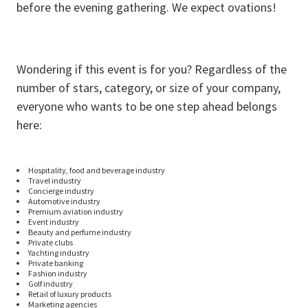
before the evening gathering. We expect ovations!
Wondering if this event is for you? Regardless of the
number of stars, category, or size of your company,
everyone who wants to be one step ahead belongs
here:
Hospitality, food and beverage industry
Travel industry
Concierge industry
Automotive industry
Premium aviation industry
Event industry
Beauty and perfume industry
Private clubs
Yachting industry
Private banking
Fashion industry
Golf industry
Retail of luxury products
Marketing agencies