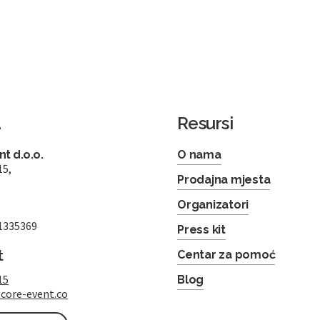
a
Resursi
t d.o.o.
O nama
15,
Prodajna mjesta
Organizatori
1335369
Press kit
t
Centar za pomoć
15
Blog
core-event.co