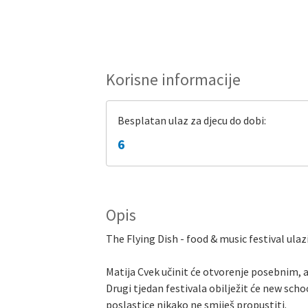
Korisne informacije
Besplatan ulaz za djecu do dobi:
6
Opis
The Flying Dish - food & music festival ulazi
Matija Cvek učinit će otvorenje posebnim, a
Drugi tjedan festivala obilježit će new schoo
poslastice nikako ne smiješ propustiti.