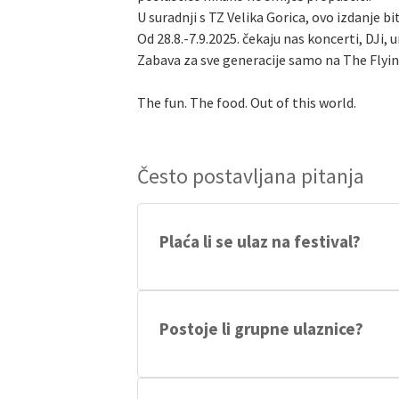
U suradnji s TZ Velika Gorica, ovo izdanje bi
Od 28.8.-7.9.2025. čekaju nas koncerti, DJi, u
Zabava za sve generacije samo na The Flying
The fun. The food. Out of this world.
Često postavljana pitanja
Plaća li se ulaz na festival?
Ulaz se plaća samo tri dana od ukupno de
18h. Odmah po završetku koncerta ulaz 
Postoje li grupne ulaznice?
Naravno. A kao nagradu za sve koji žele k
danu. To znači da ukoliko odjednom kupit