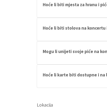
Hoće li biti mjesta za hranu i pi
Unutar same lokacije koncerta biti će sve
Hoće li biti stolova na koncertu 
Biti će stolova predviđenih za rezervaci
nakon čega je opet pušten u prodaju. Kon
Mogu li unijeti svoje piće na ko
Svako unošenje pića ili hrane izvana bit
kućica.
Hoće li karte biti dostupne i na
Karte će biti dostupne i na dan koncerta
kupnju grupne karte kako bi prošli najp
Lokacija