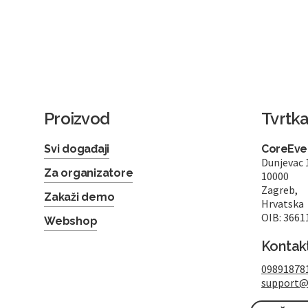
Proizvod
Tvrtk
Svi događaji
CoreEven
Dunjevac 
Za organizatore
10000
Zagreb,
Zakaži demo
Hrvatska
OIB: 3661
Webshop
Kontak
09891878
support@