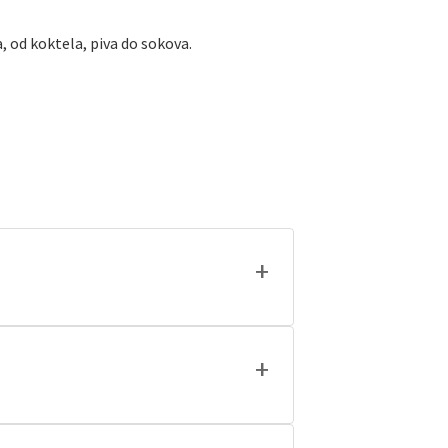
ta, od koktela, piva do sokova.
+
a sata prije početka koncerta, od oko
e besplatan.
+
odnost, a to je povoljnija cijena po
karte za svaki koncert posebno.