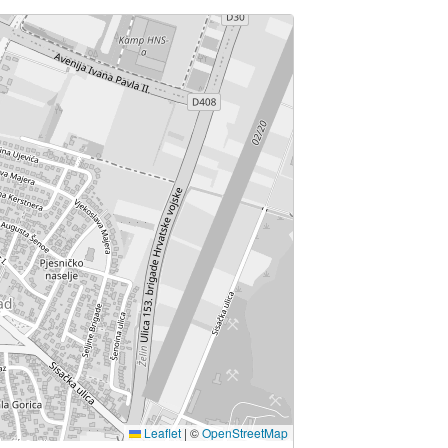
Leaflet
|
©
OpenStreetMap