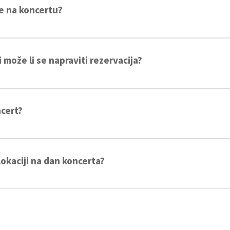
će na koncertu?
 festivalske kućice, tako da će biti i više nego dovoljno hrane i pić
i može li se napraviti rezervacija?
ju, a i više od toga. Rezervacije stolova primamo za termin u 19:00
takti za rezervacije biti će objavljeni na Instagram stranici festiv
ncert?
i će zabranjeno i kontrolirano. Dozvoljena je konzumacija kupljena 
 lokaciji na dan koncerta?
, ali tada će biti najmanje povoljne, pa svakako stavljamo veliki 
ovoljnije moguće.