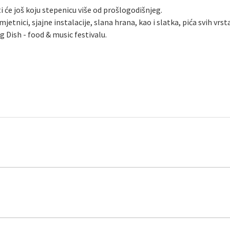
ti će još koju stepenicu više od prošlogodišnjeg.
mjetnici, sjajne instalacije, slana hrana, kao i slatka, pića svih vrs
 Dish - food & music festivalu.
set i to samo u vrijeme trajanja koncerta. Ulaz će se zatvoriti dv
se ponovo otvara do kraja dana. Za djecu mlađu od 6 godina ulaz j
upiti ulaznicu za dva ili sva tri dana, pripremili smo i posebnu pog
e kartu za dva ili tri koncerta ispast će vas povoljnije od kupnje 