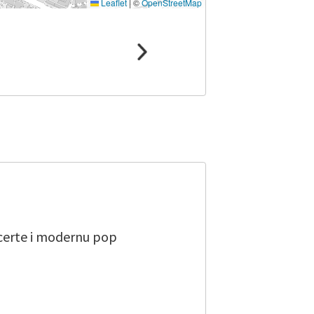
Leaflet
|
©
OpenStreetMap
ncerte i modernu pop