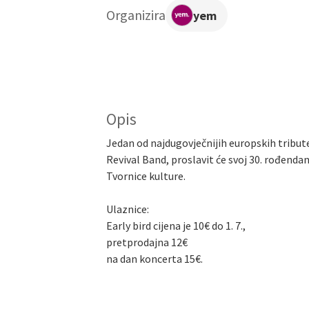
Organizira
yem
Opis
Jedan od najdugovječnijih europskih tribut
Revival Band, proslavit će svoj 30. rođen
Tvornice kulture.
Ulaznice:
Early bird cijena je 10€ do 1. 7.,
pretprodajna 12€
na dan koncerta 15€.