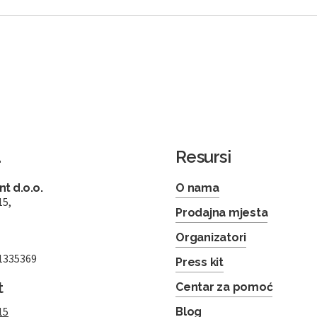
a
Resursi
t d.o.o.
O nama
15,
Prodajna mjesta
Organizatori
1335369
Press kit
t
Centar za pomoć
15
Blog