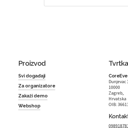
Proizvod
Tvrtk
Svi događaji
CoreEven
Dunjevac 
Za organizatore
10000
Zagreb,
Zakaži demo
Hrvatska
OIB: 3661
Webshop
Kontak
09891878