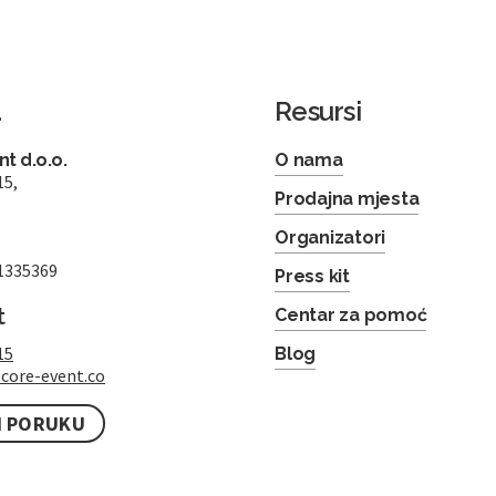
a
Resursi
t d.o.o.
O nama
15,
Prodajna mjesta
Organizatori
1335369
Press kit
t
Centar za pomoć
15
Blog
core-event.co
I PORUKU