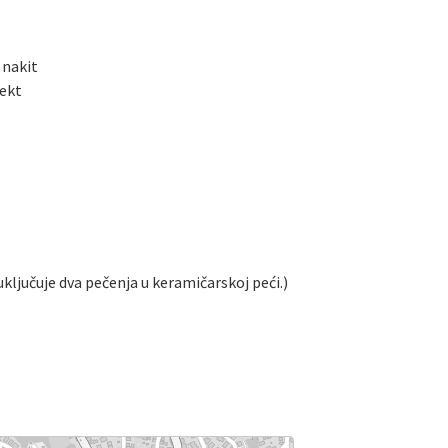
 nakit
fekt
ljučuje dva pečenja u keramičarskoj peći.)