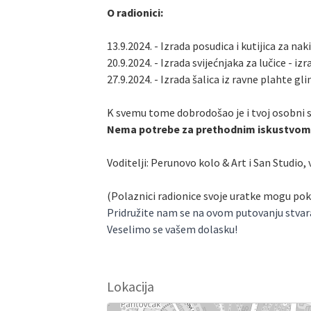
O radionici:
13.9.2024. - Izrada posudica i kutijica za nak
20.9.2024. - Izrada svijećnjaka za lučice - i
27.9.2024. - Izrada šalica iz ravne plahte g
K svemu tome dobrodošao je i tvoj osobni sti
Nema potrebe za prethodnim iskustvom u
Voditelji: Perunovo kolo & Art i San Studio, 
(Polaznici radionice svoje uratke mogu pok
Pridružite nam se na ovom putovanju stvaran
Veselimo se vašem dolasku!
Lokacija