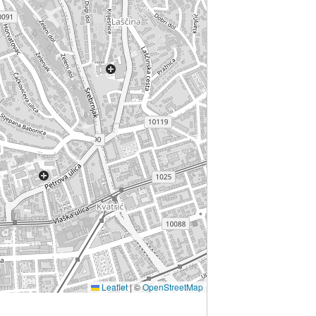
Leaflet
|
©
OpenStreetMap