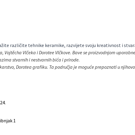
ražite različite tehnike keramike, razvijete svoju kreativnost i st
ra, Vojtěcha Vlčeka i Dorotee Vlčkove. Bave se proizvodnjom uporabn
zima stvarnih i nestvarnih bića i prirode.
likarstvo, Dorotea grafiku. Ta područja je moguće prepoznati u njihovo
024.
ibnjak 1