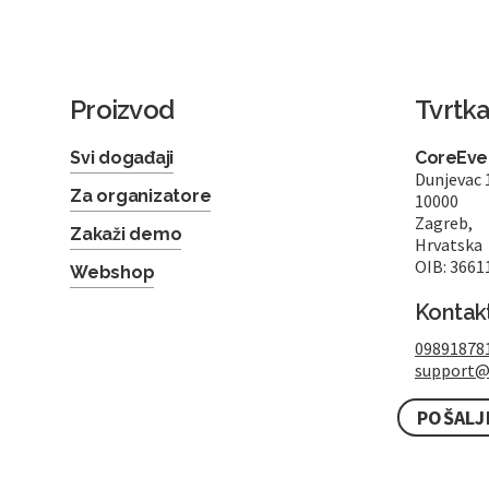
Proizvod
Tvrtk
Svi događaji
CoreEven
Dunjevac 
Za organizatore
10000
Zagreb,
Zakaži demo
Hrvatska
OIB: 3661
Webshop
Kontak
09891878
support@
POŠALJ