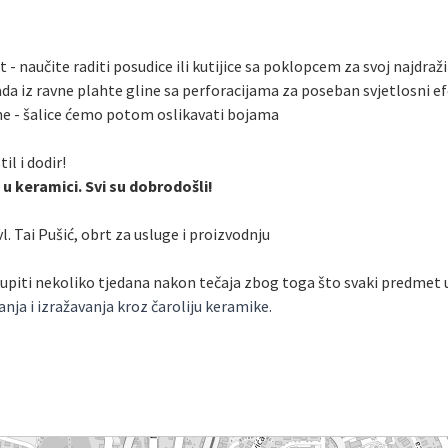
it - naučite raditi posudice ili kutijice sa poklopcem za svoj najdraži
zrada iz ravne plahte gline sa perforacijama za poseban svjetlosni e
line - šalice ćemo potom oslikavati bojama
l i dodir!
 keramici. Svi su dobrodošli!
vl. Tai Pušić, obrt za usluge i proizvodnju
upiti nekoliko tjedana nakon tečaja zbog toga što svaki predmet uk
ja i izražavanja kroz čaroliju keramike.