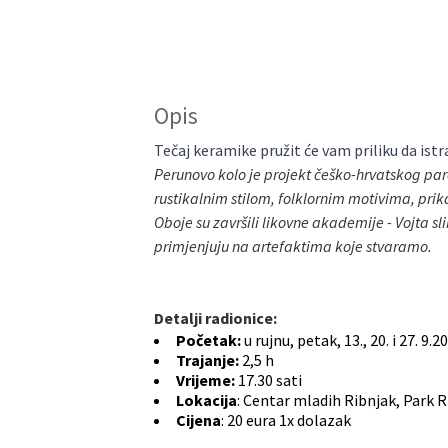
Opis
Tečaj keramike pružit će vam priliku da ist
Perunovo kolo je projekt češko-hrvatskog pa
rustikalnim stilom, folklornim motivima, prika
Oboje su završili likovne akademije - Vojta s
primjenjuju na artefaktima koje stvaramo.
Detalji radionice:
Početak:
u rujnu, petak, 13., 20. i 27. 9.2
Trajanje:
2,5 h
Vrijeme:
17.30 sati
Lokacija
:
Centar mladih Ribnjak, Park R
Cijena
:
20 eura 1x dolazak