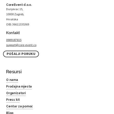
CoreEvent d.o.o.
Dunjevac 15,
10000 Zagreb,
Hrvatska
OIB: 36611335369
Kontakt
0989187815
support@core-event.co
POŠALJI PORUKU
Resursi
O nama
Prodajna mjesta
Organizatori
Press kit
Centar za pomoć
Blog