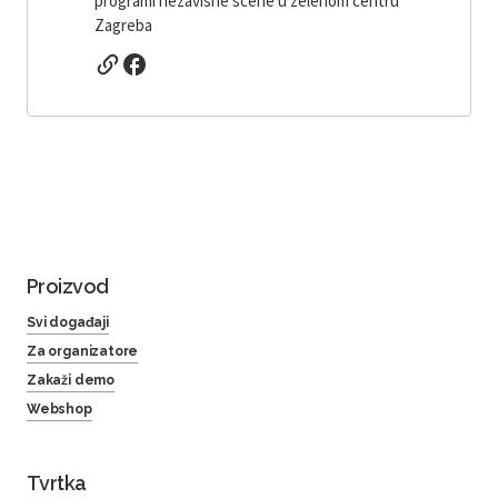
programi nezavisne scene u zelenom centru
Zagreba
Proizvod
Svi događaji
Za organizatore
Zakaži demo
Webshop
Tvrtka