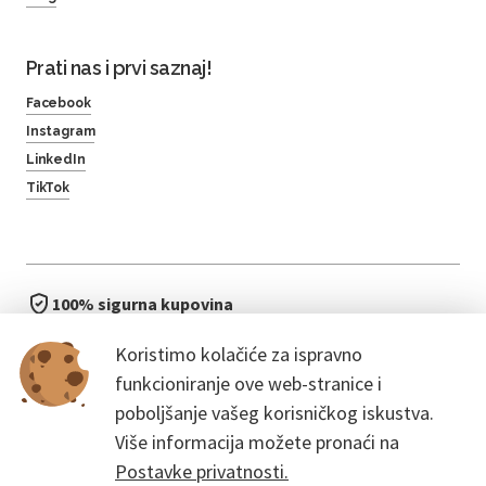
Prati nas i prvi saznaj!
Facebook
Instagram
LinkedIn
TikTok
100% sigurna kupovina
brzo i jednostavno
Koristimo kolačiće za ispravno
bez čekanja u redu
funkcioniranje ove web-stranice i
poboljšanje vašeg korisničkog iskustva.
Više informacija možete pronaći na
Postavke privatnosti.