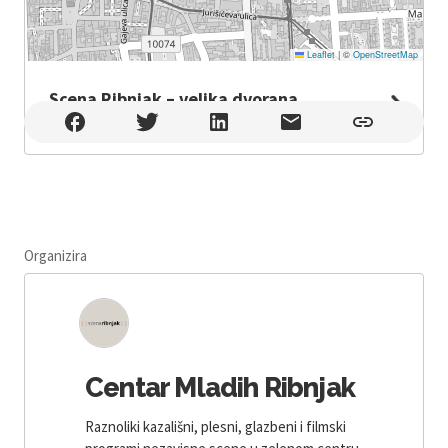
Leaflet
|
©
OpenStreetMap
Scena Ribnjak – velika dvorana
Scena Ribnjak – velika dvorana , Zagreb
Organizira
Centar Mladih Ribnjak
Raznoliki kazališni, plesni, glazbeni i filmski