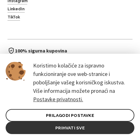
Instagram
LinkedIn
TikTok
100% sigurna kupovina
brzo i jednostavno
Koristimo kolačiće za ispravno
bez čekanja u redu
funkcioniranje ove web-stranice i
poboljšanje vašeg korisničkog iskustva.
Više informacija možete pronaći na
Postavke privatnosti.
PRILAGODI POSTAVKE
Opći uvjeti ugovora za kupce
Pravila zaštite osobnih podataka
PRIHVATI SVE
© 2026. CoreEvent