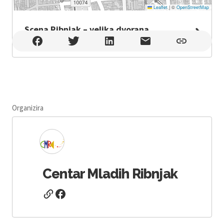
Leaflet
|
©
OpenStreetMap
Scena Ribnjak – velika dvorana
Scena Ribnjak – velika dvorana , Zagreb
Organizira
Centar Mladih Ribnjak