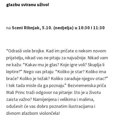
glazbu sviranu uživo!
na
Sceni Ribnjak, 5.10. (nedjelja) u 10:30 i 11:30
“Odrasli vole brojke. Kad im pričate o nekom novom
prijatelju, nikad vas ne pitaju za najvažnije. Nikad vam
ne kažu: “Kakav mu je glas? Koje igre voli? Skuplja li
leptire?” Nego vas pitaju: “Koliko je star? Koliko ima
braće? Koliko je težak? Koliko zarađuje njegov otac?”
I tek tada misle da ga poznaju.” Bezvremenska priča
Mali Princ traži odgovor na pitanje: što je u životu
zaista važno? Namijenjena i velikima i malima,
oduševit će vas dobro poznatim ilustracijama i
divnom glazbom violončela!