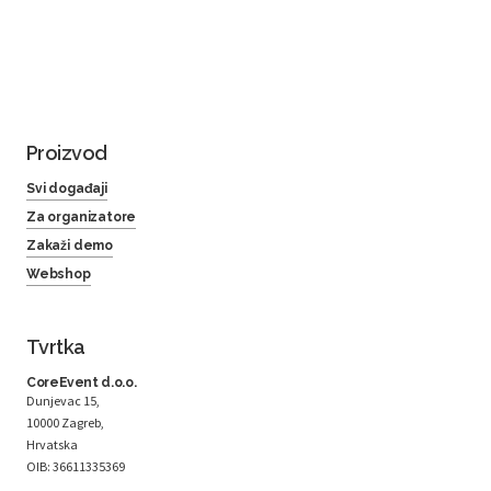
Proizvod
Svi događaji
Za organizatore
Zakaži demo
Webshop
Tvrtka
CoreEvent d.o.o.
Dunjevac 15,
10000 Zagreb,
Hrvatska
OIB: 36611335369