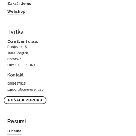
Zakaži demo
Webshop
Tvrtka
CoreEvent d.o.o.
Dunjevac 15,
10000 Zagreb,
Hrvatska
OIB: 36611335369
Kontakt
0989187815
support@core-event.co
POŠALJI PORUKU
Resursi
O nama