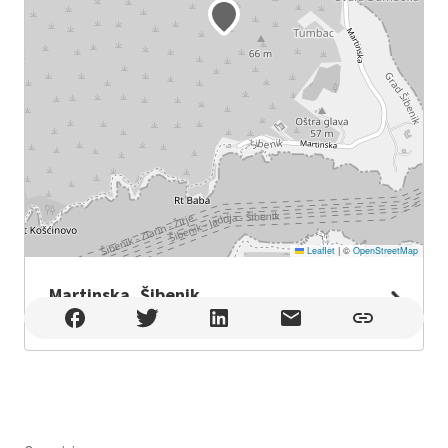
Leaflet
|
©
OpenStreetMap
Martinska, Šibenik
Martinska, Šibenik , Šibenik