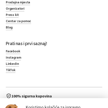
Prodajna mjesta
Organizatori
Press kit
Centar za pomoć
Blog
Prati nas i prvi saznaj!
Facebook
Instagram
LinkedIn
TikTok
100% sigurna kupovina
brzo i jednostavno
Koristimo kolačiće za ispravno
bez čekanja u redu