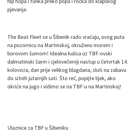
hip hopa i funka preko popa i rocka do klapskog
pjevanja.
The Beat Fleet se u Šibenik rado vraćaju, ovog puta
na pozornicu na Martinskoj, okruženu morem i
borovom šumom! Idealna kulisa uz TBF-ovski
dalmatinski šarm i cjelovečernji nastup u četvrtak 14.
kolovoza, dan prije velikog blagdana, sluti na zabavu
do sitnih jutarnjih sati. Što reć, popijte lijek, ako
okriće na jugo i vidimo se na TBF-u na Martinskoj!
Ulaznice za TBF u Šibeniku