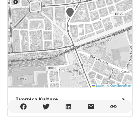
Leaflet
|
©
OpenStreetMap
Tvornica Kulture
Tvornica Kulture , Zagreb