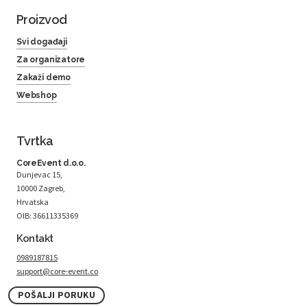
Proizvod
Svi događaji
Za organizatore
Zakaži demo
Webshop
Tvrtka
CoreEvent d.o.o.
Dunjevac 15,
10000 Zagreb,
Hrvatska
OIB: 36611335369
Kontakt
0989187815
support@core-event.co
POŠALJI PORUKU