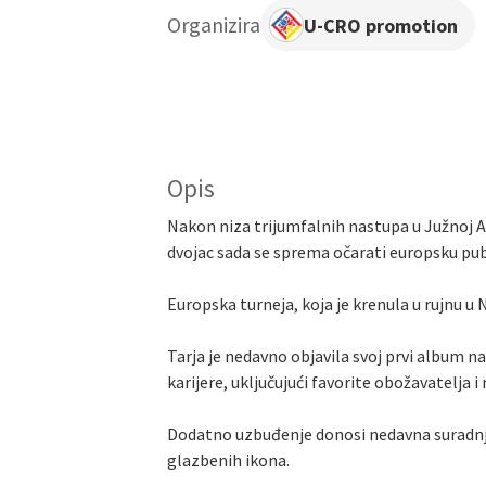
Organizira
U-CRO promotion
Opis
Nakon niza trijumfalnih nastupa u Južnoj A
dvojac sada se sprema očarati europsku pu
Europska turneja, koja je krenula u rujnu u
Tarja je nedavno objavila svoj prvi album n
karijere, uključujući favorite obožavatelja 
Dodatno uzbuđenje donosi nedavna suradnja 
glazbenih ikona.