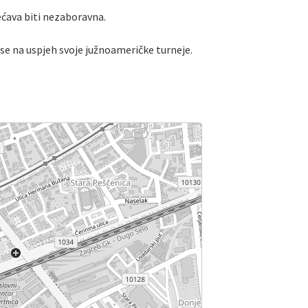
ećava biti nezaboravna.
 se na uspjeh svoje južnoameričke turneje.