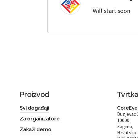
Will start soon
Proizvod
Tvrtk
Svi događaji
CoreEven
Dunjevac 
Za organizatore
10000
Zagreb,
Zakaži demo
Hrvatska