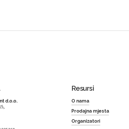
a
Resursi
t d.o.o.
O nama
15,
Prodajna mjesta
Organizatori