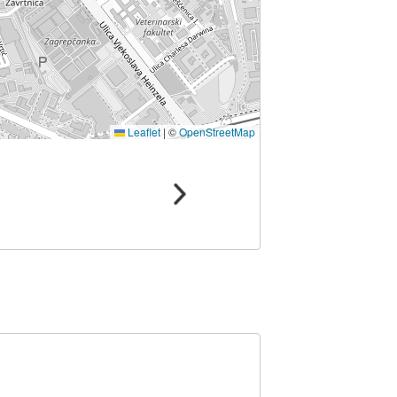
Leaflet
|
©
OpenStreetMap