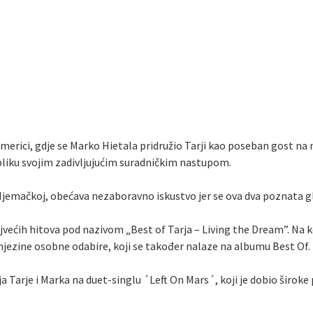
merici, gdje se Marko Hietala pridružio Tarji kao poseban gost na
bliku svojim zadivljujućim suradničkim nastupom.
 Njemačkoj, obećava nezaboravno iskustvo jer se ova dva poznata g
ajvećih hitova pod nazivom „Best of Tarja – Living the Dream”. Na k
i njezine osobne odabire, koji se također nalaze na albumu Best Of.
Tarje i Marka na duet-singlu ´Left On Mars´, koji je dobio široke 