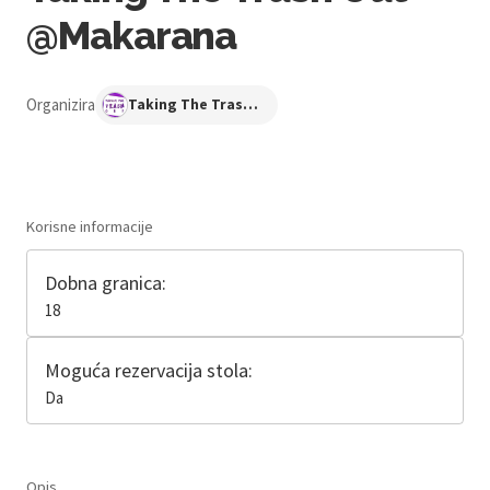
@Makarana
Organizira
Taking The Trash Out
Korisne informacije
Dobna granica:
18
Moguća rezervacija stola:
Da
Opis