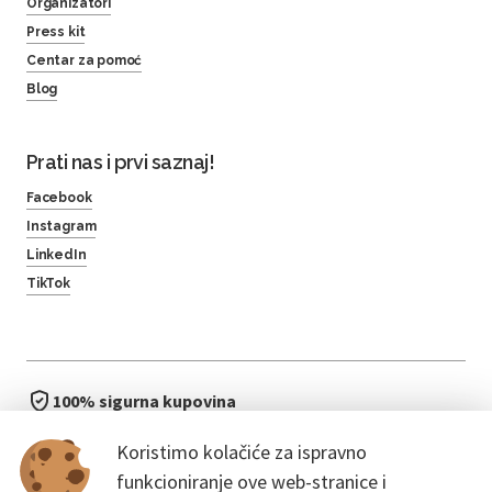
Organizatori
Press kit
Centar za pomoć
Blog
Prati nas i prvi saznaj!
Facebook
Instagram
LinkedIn
TikTok
100% sigurna kupovina
brzo i jednostavno
Koristimo kolačiće za ispravno
bez čekanja u redu
funkcioniranje ove web-stranice i