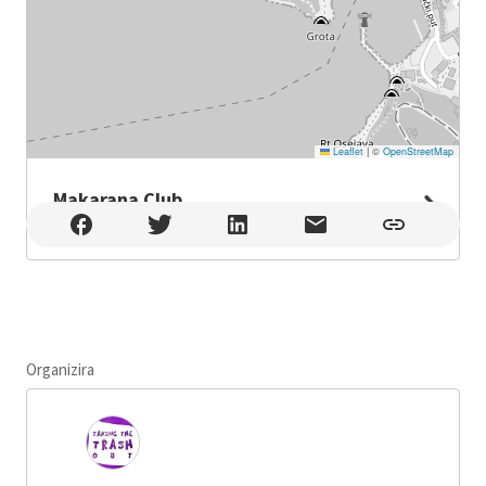
Leaflet
|
©
OpenStreetMap
Makarana Club
Makarana Club , Makarska
Organizira