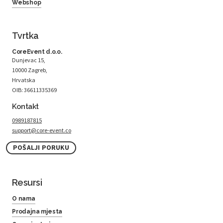
Webshop
Tvrtka
CoreEvent d.o.o.
Dunjevac 15,
10000 Zagreb,
Hrvatska
OIB: 36611335369
Kontakt
0989187815
support@core-event.co
POŠALJI PORUKU
Resursi
O nama
Prodajna mjesta