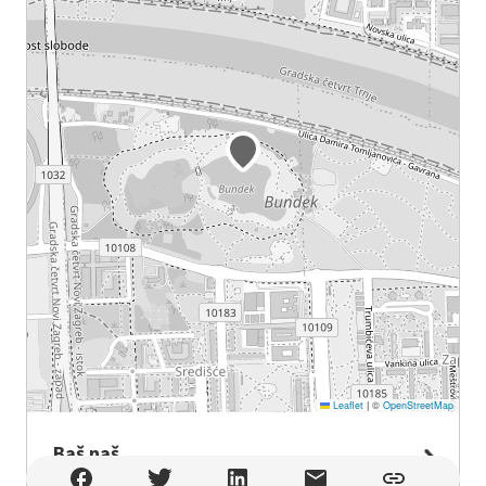
Leaflet
|
©
OpenStreetMap
Baš naš
Baš naš , Zagreb