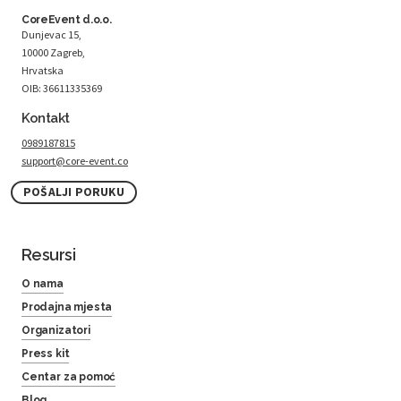
CoreEvent d.o.o.
Dunjevac 15,
10000 Zagreb,
Hrvatska
OIB: 36611335369
Kontakt
0989187815
support@core-event.co
POŠALJI PORUKU
Resursi
O nama
Prodajna mjesta
Organizatori
Press kit
Centar za pomoć
Blog