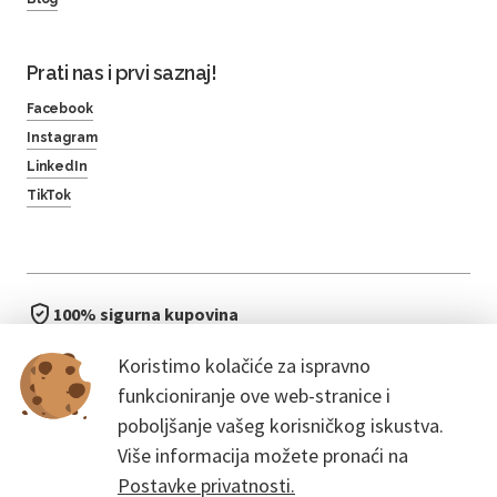
Prati nas i prvi saznaj!
Facebook
Instagram
LinkedIn
TikTok
100% sigurna kupovina
brzo i jednostavno
Koristimo kolačiće za ispravno
bez čekanja u redu
funkcioniranje ove web-stranice i
poboljšanje vašeg korisničkog iskustva.
Više informacija možete pronaći na
Postavke privatnosti.