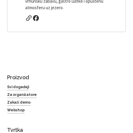
vrhunsku zabavu, gastro užitke i opuštenu
atmosferu uz jezero.
Proizvod
Svi događaji
Za organizatore
Zakaži demo
Webshop
Tvrtka