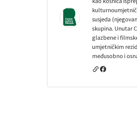
kao košnica isprep
kulturnoumjetničke
susjeda (njegovanj
skupina. Unutar Ce
glazbene i films
umjetničkim rezide
međusobno i osnaž