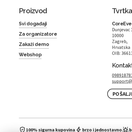
Proizvod
Tvrtk
Svi događaji
CoreEven
Dunjevac 
Za organizatore
10000
Zagreb,
Zakaži demo
Hrvatska
OIB: 3661
Webshop
Kontak
09891878
support@
POŠALJ
100% sigurna kupovina
brzo i jednostavno
b