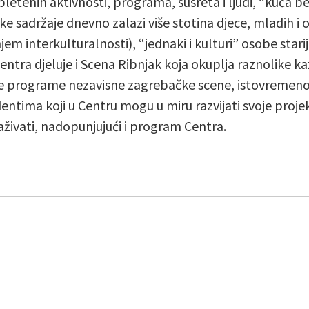
letenih aktivnosti, programa, susreta i ljudi, “kuća be
 sadržaje dnevno zalazi više stotina djece, mladih i od
em interkulturalnosti), “jednaki i kulturi” osobe starije
ntra djeluje i Scena Ribnjak koja okuplja raznolike ka
ke programe nezavisne zagrebačke scene, istovremeno
ntima koji u Centru mogu u miru razvijati svoje projekt
ivati, nadopunjujući i program Centra.