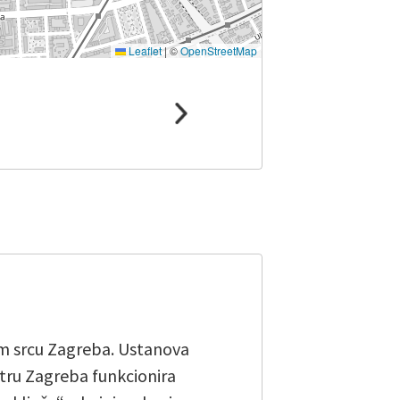
Leaflet
|
©
OpenStreetMap
om srcu Zagreba. Ustanova
entru Zagreba funkcionira