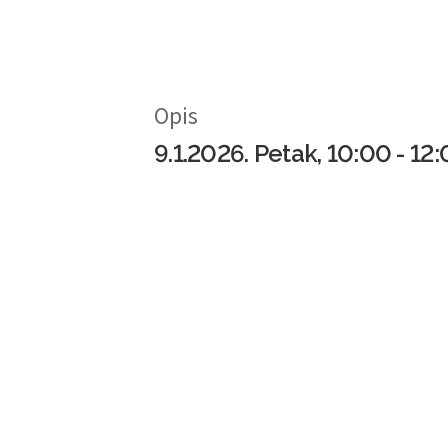
Opis
9.1.2026. Petak, 10:00 - 12:
Svijet je šareniji kroz dječj
Dob:
1-4 razred
Voditeljice
: Klea Puškadija
Zakoračite u čudesnu ulogu Majke 
staništima. Uz puno bojanja, rezu
cijelog svijeta i istražiti kako s
Ova radionica poziva vas da pusti
svim njezinim stanovnicima. I ne