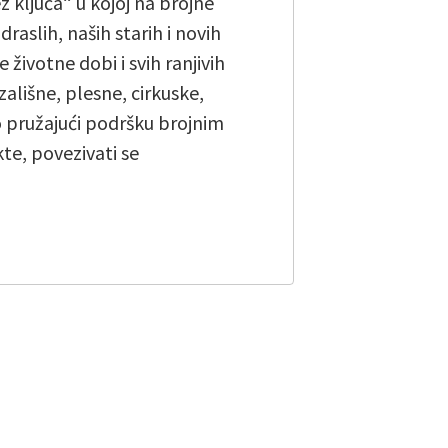
z ključa“ u kojoj na brojne
raslih, naših starih i novih
 životne dobi i svih ranjivih
zališne, plesne, cirkuske,
 pružajući podršku brojnim
e, povezivati ​​se