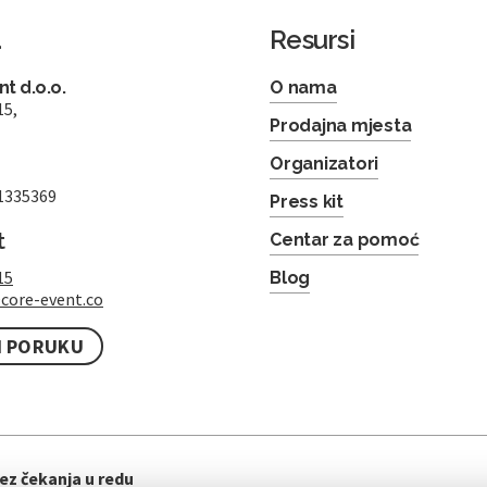
a
Resursi
t d.o.o.
O nama
15,
Prodajna mjesta
Organizatori
1335369
Press kit
t
Centar za pomoć
15
Blog
core-event.co
I PORUKU
ez čekanja u redu