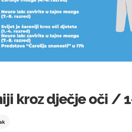
niji kroz dječje oči / 
jak