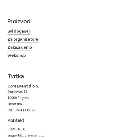
Proizvod
Svi događaji
Za organizatore
Zakaži demo
Webshop
Tvrtka
CoreEvent d.o.o.
Dunjevac 15,
10000 Zagreb,
Hrvatska
OIB: 36611335369
Kontakt
0989187815
support@core-event.co