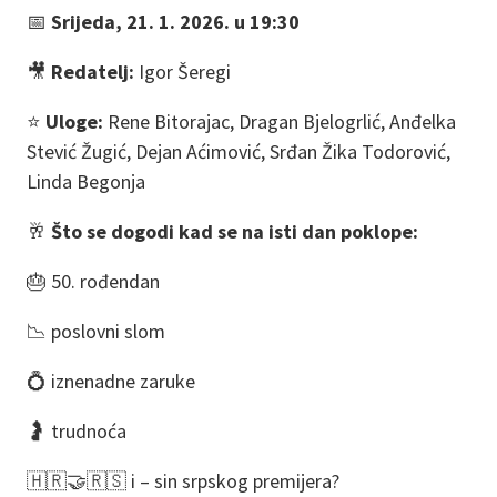
📅
Srijeda, 21. 1. 2026. u 19:30
🎥
Redatelj:
Igor Šeregi
⭐
Uloge:
Rene Bitorajac, Dragan Bjelogrlić, Anđelka
Stević Žugić, Dejan Aćimović, Srđan Žika Todorović,
Linda Begonja
🥂
Što se dogodi kad se na isti dan poklope:
🎂 50. rođendan
📉 poslovni slom
💍 iznenadne zaruke
🤰 trudnoća
🇭🇷🤝🇷🇸 i – sin srpskog premijera?