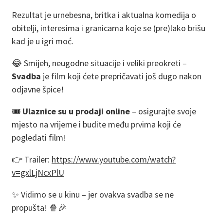
Rezultat je urnebesna, britka i aktualna komedija o
obitelji, interesima i granicama koje se (pre)lako brišu
kad je u igri moć.
😂 Smijeh, neugodne situacije i veliki preokreti –
Svadba
je film koji ćete prepričavati još dugo nakon
odjavne špice!
🎟️
Ulaznice su u prodaji online
– osigurajte svoje
mjesto na vrijeme i budite među prvima koji će
pogledati film!
👉 Trailer:
https://www.youtube.com/watch?
v=gxlLjNcxPlU
✨ Vidimo se u kinu – jer ovakva svadba se ne
propušta! 🍿🎉