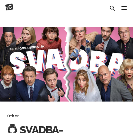
Other
💍 SVADBA-