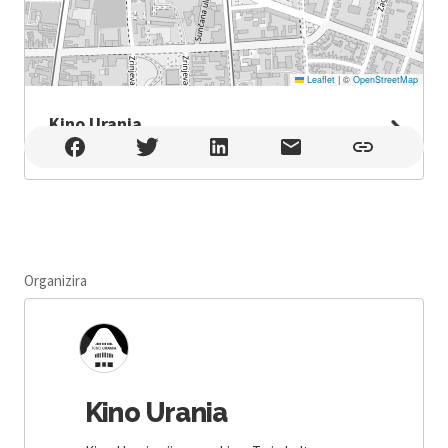
Leaflet
|
©
OpenStreetMap
Kino Urania
Kino Urania , Osijek
Organizira
Kino Urania