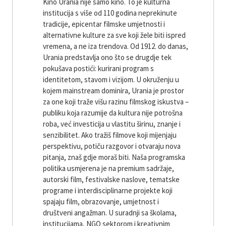
Kino Urania nije samo kino. To je kulturna
institucija s više od 110 godina neprekinute
tradicije, epicentar filmske umjetnosti i
alternativne kulture za sve koji žele biti ispred
vremena, a ne iza trendova. Od 1912. do danas,
Urania predstavlja ono što se drugdje tek
pokušava postići: kurirani program s
identitetom, stavom i vizijom. U okruženju u
kojem mainstream dominira, Urania je prostor
za one koji traže višu razinu filmskog iskustva –
publiku koja razumije da kultura nije potrošna
roba, već investicija u vlastitu širinu, znanje i
senzibilitet. Ako tražiš filmove koji mijenjaju
perspektivu, potiču razgovor i otvaraju nova
pitanja, znaš gdje moraš biti. Naša programska
politika usmjerena je na premium sadržaje,
autorski film, festivalske naslove, tematske
programe i interdisciplinarne projekte koji
spajaju film, obrazovanje, umjetnost i
društveni angažman. U suradnji sa školama,
institucijama, NGO sektorom i kreativnim