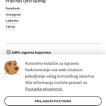
Prati nas i prvi saznaj!
Facebook
Instagram
LinkedIn
TikTok
100% sigurna kupovina
brzo i jednostavno
Koristimo kolačiće za ispravno
bez čekanja u redu
funkcioniranje ove web-stranice i
poboljšanje vašeg korisničkog iskustva.
Više informacija možete pronaći na
Postavke privatnosti.
PRILAGODI POSTAVKE
Opći uvjeti ugovora za kupce