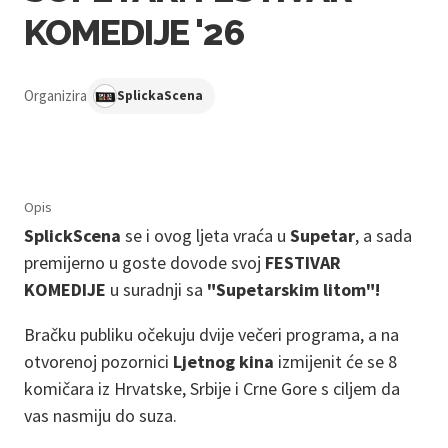
KOMEDIJE '26
Organizira
SplickaScena
Opis
SplickScena
se i ovog ljeta vraća u
Supetar
, a sada
premijerno u goste dovode svoj
FESTIVAR
KOMEDIJE
u suradnji sa
"Supetarskim litom"!
Bračku publiku očekuju dvije večeri programa, a na
otvorenoj pozornici
Ljetnog kina
izmijenit će se 8
komičara iz Hrvatske, Srbije i Crne Gore s ciljem da
vas nasmiju do suza.