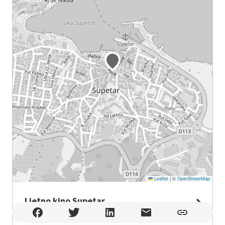
Leaflet
|
©
OpenStreetMap
Ljetno kino Supetar
Ljetno kino Supetar , Supetar