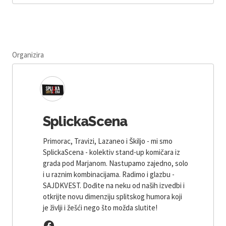
Organizira
SplickaScena
Primorac, Travizi, Lazaneo i Škiljo - mi smo
SplickaScena - kolektiv stand-up komičara iz
grada pod Marjanom. Nastupamo zajedno, solo
i u raznim kombinacijama. Radimo i glazbu -
SAJDKVEST. Dođite na neku od naših izvedbi i
otkrijte novu dimenziju splitskog humora koji
je življi i žešći nego što možda slutite!