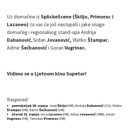
Uz domaćine iz
SplickeScene (Škiljo, Primorac i
Lazaneo)
za vas će još nastupati i jake snage
domaćeg i regionalnog stand-upa Andrija
Dabanović
, Srđan
Jovanović,
Vlatko
Štampar
,
Admir
Šećkanović
i Goran
Vugrinec.
Vidimo se u Ljetnom kinu Supetar!
Raspored
ponedjeljak 20. srpnja
: Josip
Škiljo
(HR), Andrija
Dabanović
(CG), Vlatko
Štampar
(HR), Admir
Šećkanović
(HR)
utorak 21. srpnja
: Ivica
Lazaneo
(HR), Srđan
Jovanović
(SRB), Goran
Vugrinec
(HR), Tomislav
Primorac
(HR)