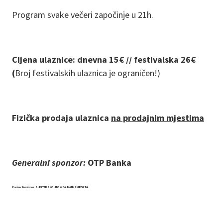
Program svake večeri započinje u 21h.
Cijena ulaznice: dnevna 15€ // festivalska 26€
(
Broj festivalskih ulaznica je ograničen!)
Fizička prodaja ulaznica
na prodajnim mjestima
Generalni sponzor:
OTP Banka
Partner Festivara
:
SUPETARSKO LITO & DALMATINSKI PORTAL