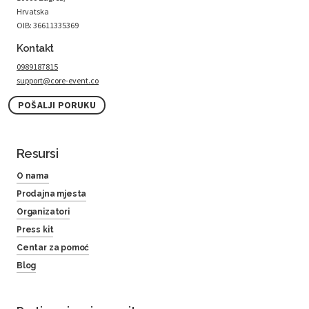
Hrvatska
OIB: 36611335369
Kontakt
0989187815
support@core-event.co
POŠALJI PORUKU
Resursi
O nama
Prodajna mjesta
Organizatori
Press kit
Centar za pomoć
Blog