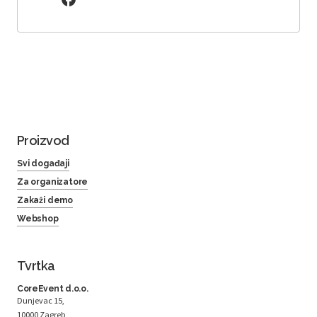
Proizvod
Svi događaji
Za organizatore
Zakaži demo
Webshop
Tvrtka
CoreEvent d.o.o.
Dunjevac 15,
10000 Zagreb,