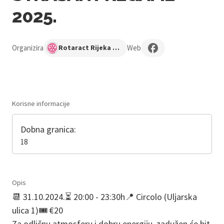
2025.
Organizira
Web
Rotaract Rijeka Novi val
Korisne informacije
Dobna granica:
18
Opis
📆 31.10.2024.⏳ 20:00 - 23:30h📍 Circolo (Uljarska
ulica 1)🎟️ €20
Za odličnu atmosferu i dobru energiju, zadužen će bit