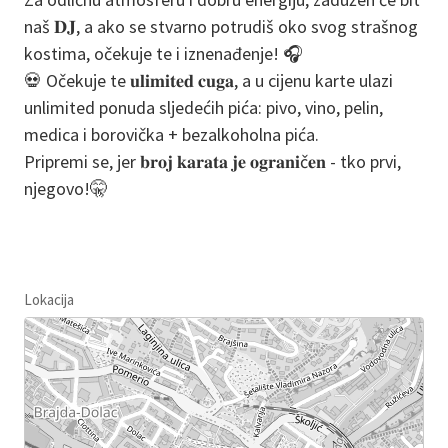
naš 𝐃𝐉, a ako se stvarno potrudiš oko svog strašnog
kostima, očekuje te i iznenađenje! 🎧
💀 Očekuje te 𝐮𝐥𝐢𝐦𝐢𝐭𝐞𝐝 𝐜𝐮𝐠𝐚, a u cijenu karte ulazi
unlimited ponuda sljedećih pića: pivo, vino, pelin,
medica i borovička + bezalkoholna pića.
Pripremi se, jer 𝐛𝐫𝐨𝐣 𝐤𝐚𝐫𝐚𝐭𝐚 𝐣𝐞 𝐨𝐠𝐫𝐚𝐧𝐢č𝐞𝐧 - tko prvi,
njegovo!🤫
Lokacija