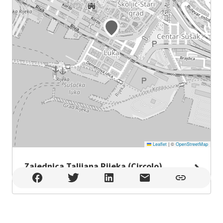
Leaflet
|
©
OpenStreetMap
Zajednica Talijana Rijeka (Circolo)
Zajednica Talijana Rijeka (Circolo) , Rijeka