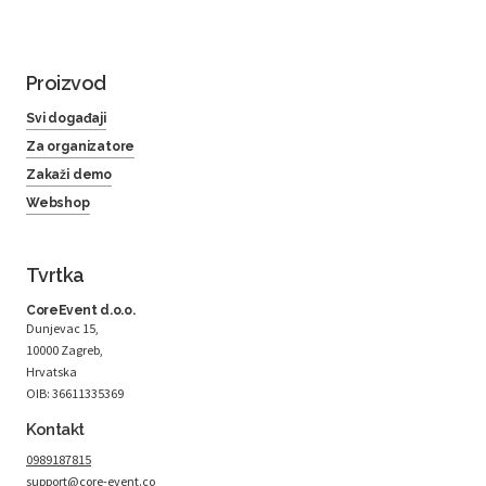
Proizvod
Svi događaji
Za organizatore
Zakaži demo
Webshop
Tvrtka
CoreEvent d.o.o.
Dunjevac 15,
10000 Zagreb,
Hrvatska
OIB: 36611335369
Kontakt
0989187815
support@core-event.co