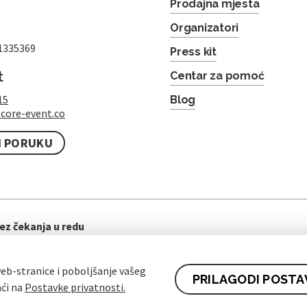
Prodajna mjesta
Organizatori
1335369
Press kit
t
Centar za pomoć
15
Blog
core-event.co
I PORUKU
ez čekanja u redu
eb-stranice i poboljšanje vašeg
PRILAGODI POSTA
aći na
Postavke privatnosti.
ti ugovora za kupce
Pravila zaštite osobnih podataka