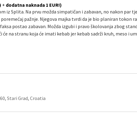
)
+
dodatna naknada 1 EUR!)
om iz Splita. Na prvu možda simpatičan i zabavan, no nakon par tje
gi” poremećaj pažnje. Njegova majka tvrdi da je bio planiran tokon 
van faksa postao zabavan. Možda izgubi i pravo školovanja zbog sta
i će na stranu koja će imati kebab jer kebab sadrži kruh, meso i um
460, Stari Grad, Croatia