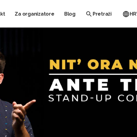
kt
Za organizatore
Blog
Pretraži
HR