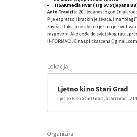
TISAKmedia Hvar (Trg Sv.Stjepana BB
Ante Travizi
je 20 i jedanestogodišnjak rod
Pije espresso i kratkih je živaca. Ima “bla
završiti faks, a ne ide mu jer mu je život 
razgovora. Ako dođe do svjetskog rata, preć
INFORMACIJE na splickascena@gmail.com
Lokacija
Ljetno kino Stari Grad
Ljetno kino Stari Grad , Stari Grad , 21
Organizira