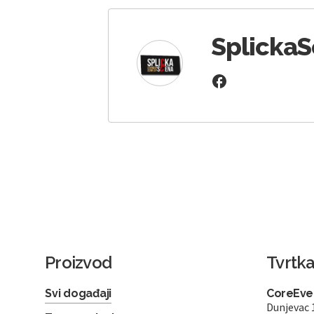
Splicka
Proizvod
Tvrtk
Svi događaji
CoreEven
Dunjevac 