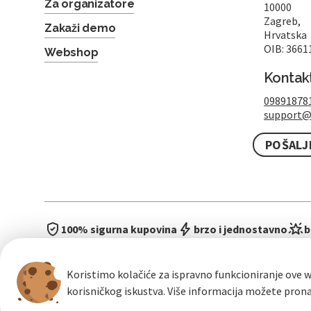
Za organizatore
10000
Zagreb,
Zakaži demo
Hrvatska
OIB: 3661
Webshop
Kontak
09891878
support@
POŠALJ
100% sigurna kupovina
brzo i jednostavno
b
Koristimo kolačiće za ispravno funkcioniranje ove w
korisničkog iskustva. Više informacija možete pron
Opći uvje