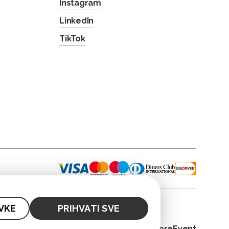
Instagram
LinkedIn
TikTok
VKE
PRIHVATI SVE
© 2026. CoreEvent