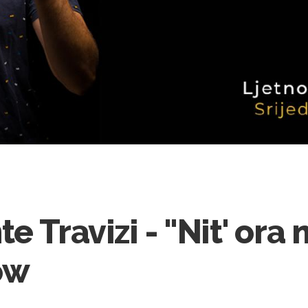
e Travizi - "Nit' ora n
ow