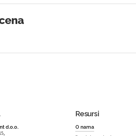
Scena
a
Resursi
t d.o.o.
O nama
15,