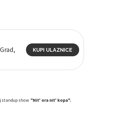
 Grad,
KUPI ULAZNICE
voj standup show
"Nit' ora nit' kopa".