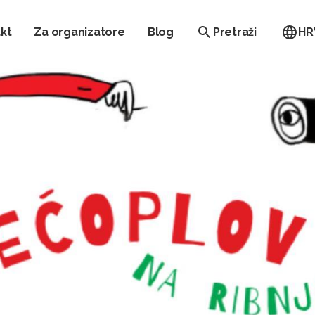
kt
Za organizatore
Blog
Pretraži
HR