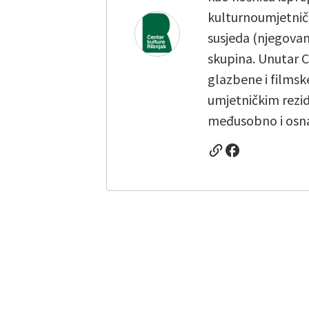
kulturnoumjetničke
susjeda (njegovanj
skupina. Unutar Ce
glazbene i films
umjetničkim rezide
međusobno i osnaž