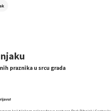
jak
bnjaku
nih praznika u srcu grada
rijavu!