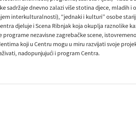
 sadržaje dnevno zalazi više stotina djece, mladih i od
em interkulturalnosti), “jednaki i kulturi” osobe starije
ntra djeluje i Scena Ribnjak koja okuplja raznolike ka
ke programe nezavisne zagrebačke scene, istovremeno
ntima koji u Centru mogu u miru razvijati svoje projekt
ivati, nadopunjujući i program Centra.