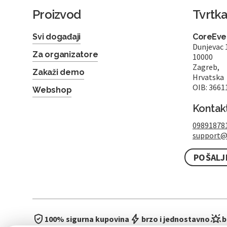
Proizvod
Tvrtk
Svi događaji
CoreEven
Dunjevac 
Za organizatore
10000
Zagreb,
Zakaži demo
Hrvatska
OIB: 3661
Webshop
Kontak
09891878
support@
POŠALJ
100% sigurna kupovina
brzo i jednostavno
b