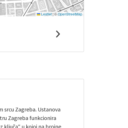
Leaflet
|
©
OpenStreetMap
om srcu Zagreba. Ustanova
entru Zagreba funkcionira
z ključa“ u kojoj na brojne