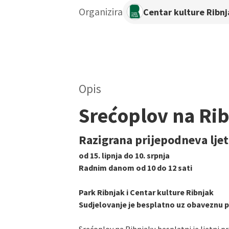
Organizira
Centar kulture Ribn
Opis
Srećoplov na Ri
Razigrana prijepodneva ljet
od 15. lipnja do 10. srpnja
Radnim danom od 10 do 12 sati
Park Ribnjak i Centar kulture Ribnjak
Sudjelovanje je besplatno uz obaveznu p