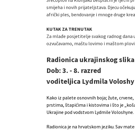
Srećoplov na Ribnjaku besplatni je ljetni p
smijeha i novih prijateljstava. Djecu očekuj
afrički ples, bendovanje i mnoge druge kre
KUTAK ZA TRENUTAK
Za mlađe posjetitelje svakog radnog dana u 1
ozvučavamo, maštu lovimo i maštom plov
Radionica ukrajinskog slika
Dob: 3. - 8. razred
voditeljica Lydmila Volosh
Kako iz palete osnovnih boja; žute, crvene, pl
prstima, štapićima i kistovima i što je „koš
Ukrajine pod vodstvom Lydmile Voloshyne.
Radionica je na hrvatskom jeziku. Sav materij