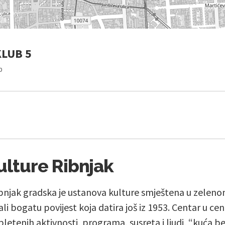
KLUB 5
b
ulture Ribnjak
ibnjak gradska je ustanova kulture smještena u zelen
ali bogatu povijest koja datira još iz 1953. Centar u c
letenih aktivnosti, programa, susreta i ljudi, “kuća be