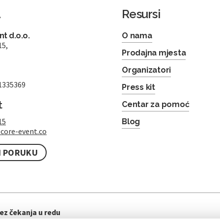
a
Resursi
t d.o.o.
O nama
15,
Prodajna mjesta
Organizatori
1335369
Press kit
t
Centar za pomoć
15
Blog
core-event.co
I PORUKU
ez čekanja u redu