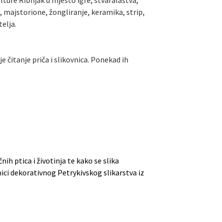
lture Ribnjak u mjesto igre, stvaralaštva,
e, majstorione, žongliranje, keramika, strip,
elja.
 čitanje priča i slikovnica. Ponekad ih
nih ptica i životinja te kako se slika
onici dekorativnog Petrykivskog slikarstva iz