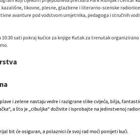
rogram koji tijekom prijepodneva pretvara Park Ribnjak i Centar ku
u kazališne, likovne, plesne, glazbene i literarno-scenske radionic
ativne avanture pod vodstvom umjetnika, pedagoga i stručnih vodit
0:30 sati pokraj kućice za knjige Kutak za trenutak organizirano je
imo.
rstva
yna
ave i zelene nastaju vedre i razigrane slike cvijeća, bilja, fantastič
ačka“, a što je „cibuljka“ doživite i isprobajte na jedinstvenoj radi
al bit će osiguran, a polaznici će svoj rad moći ponijeti kući.