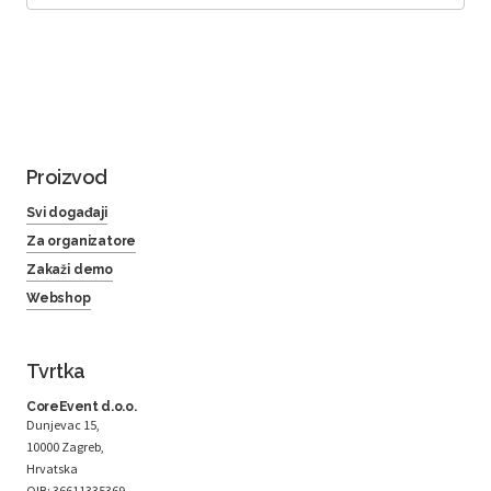
Proizvod
Svi događaji
Za organizatore
Zakaži demo
Webshop
Tvrtka
CoreEvent d.o.o.
Dunjevac 15,
10000 Zagreb,
Hrvatska
OIB: 36611335369