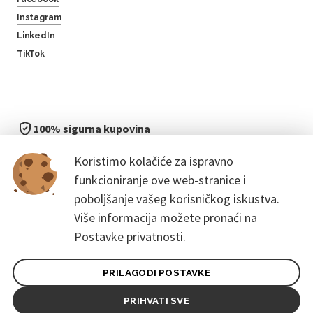
Instagram
LinkedIn
TikTok
100% sigurna kupovina
brzo i jednostavno
Koristimo kolačiće za ispravno
bez čekanja u redu
funkcioniranje ove web-stranice i
poboljšanje vašeg korisničkog iskustva.
Više informacija možete pronaći na
Postavke privatnosti.
PRILAGODI POSTAVKE
Opći uvjeti ugovora za kupce
Pravila zaštite osobnih podataka
PRIHVATI SVE
© 2026. CoreEvent