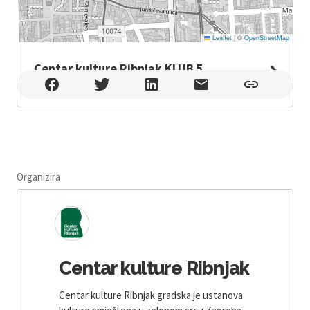
Leaflet
|
©
OpenStreetMap
Centar kulture Ribnjak KLUB 5
Centar kulture Ribnjak KLUB 5 , Zagreb
Organizira
Centar kulture Ribnjak
Centar kulture Ribnjak gradska je ustanova