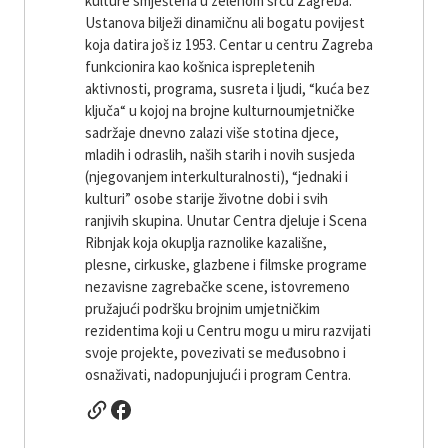
kulture smještena u zelenom srcu Zagreba.
Ustanova bilježi dinamičnu ali bogatu povijest
koja datira još iz 1953. Centar u centru Zagreba
funkcionira kao košnica isprepletenih
aktivnosti, programa, susreta i ljudi, “kuća bez
ključa“ u kojoj na brojne kulturnoumjetničke
sadržaje dnevno zalazi više stotina djece,
mladih i odraslih, naših starih i novih susjeda
(njegovanjem interkulturalnosti), “jednaki i
kulturi” osobe starije životne dobi i svih
ranjivih skupina. Unutar Centra djeluje i Scena
Ribnjak koja okuplja raznolike kazališne,
plesne, cirkuske, glazbene i filmske programe
nezavisne zagrebačke scene, istovremeno
pružajući podršku brojnim umjetničkim
rezidentima koji u Centru mogu u miru razvijati
svoje projekte, povezivati ​​se međusobno i
osnaživati, nadopunjujući i program Centra.