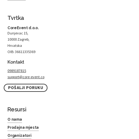
Tvrtka
CoreEvent d.o.o.
Dunjevac 15,
10000 Zagreb,
Hrvatska
OIB: 36611335369
Kontakt
0989187815
support@core-event.co
POŠALJI PORUKU
Resursi
O nama
Prodajna mjesta
Organizatori