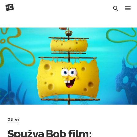
Other
Spužva Bob film: