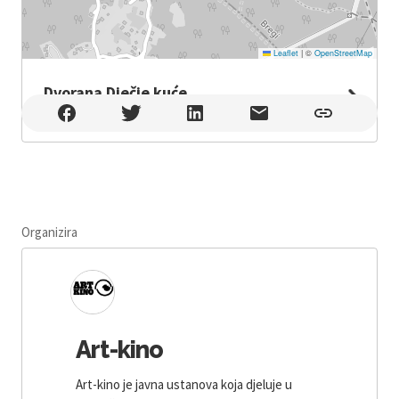
Leaflet
|
©
OpenStreetMap
Dvorana Dječje kuće
Dvorana Dječje kuće , Rijeka
Organizira
Art-kino
Art-kino je javna ustanova koja djeluje u