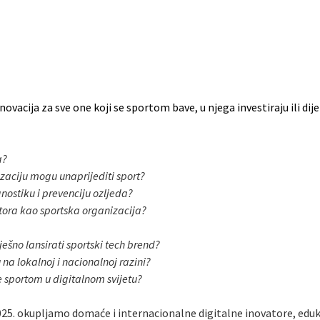
inovacija za sve one koji se sportom bave, u njega investiraju ili di
a?
zaciju mogu unaprijediti sport?
gnostiku i prevenciju ozljeda?
titora kao sportska organizacija?
ešno lansirati sportski tech brend?
na lokalnoj i nacionalnoj razini?
je sportom u digitalnom svijetu?
025. okupljamo domaće i internacionalne digitalne inovatore, eduka