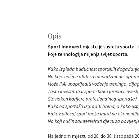
Opis
Sport Innovest
mjesto je susreta sporta i 
koje tehnologija mijenja svijet sporta.
Kako izgleda budućnost sportskih događanj
Na koje načine alati za menadžment i optimi
Može li AI unaprijediti vođenje treninga, dija
Zašto investirati u sport i kako pronaći inves
Što nakon karijere profesionalnog sportaša?
Kako od sportaša izgraditi brend, a kako uspj
Kakav utjecaj sport može imati na ekonomiju 
Na koji način zainteresirati djecu za bavljen
Na jednom mjestu od 28. do 30. listopada 2