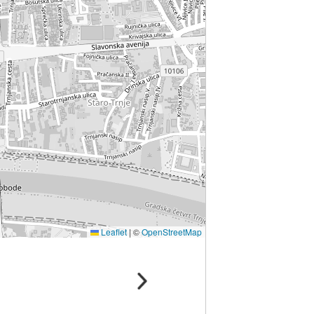
Leaflet
|
©
OpenStreetMap