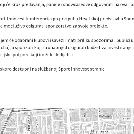
ji će kroz predavanja, panele i showcaseove odgovarati na ova i b
ort Innovest konferencija po prvi put u Hrvatskoj predstavlja Spo
je moći uživo osigurati sponzorstvo za svoje projekte.
em će odabrani klubovi i savezi imati priliku spozorima i publici u
ha), a sponzori koji su unaprijed osigurali budžet za investiranje 
ijske potpore koji im žele dodijeliti.
uskoro dostupni na službenoj
Sport Innovest stranici
.