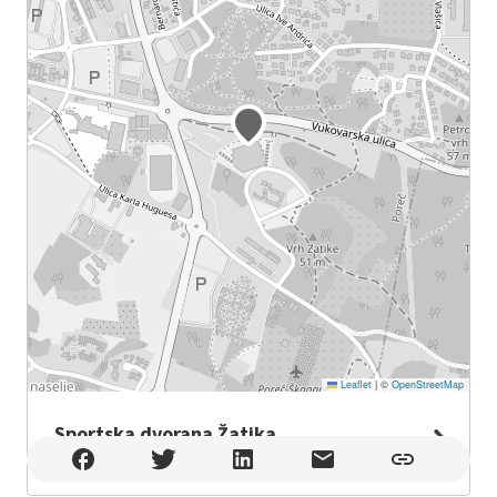
Leaflet
|
©
OpenStreetMap
Sportska dvorana Žatika
Sportska dvorana Žatika , Poreč