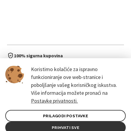
100% sigurna kupovina
brzo i jednostavno
Koristimo kolačiće za ispravno
bez čekanja u redu
funkcioniranje ove web-stranice i
poboljšanje vašeg korisničkog iskustva.
Više informacija možete pronaći na
Postavke privatnosti.
PRILAGODI POSTAVKE
Opći uvjeti ugovora za kupce
Pravila zaštite osobnih podataka
PRIHVATI SVE