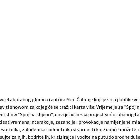
 etabliranog glumca i autora Mire Čabraje koji je srca publike v
viti showom za kojeg će se tražiti karta više. Vrijeme je za "Spoj n
vni show “Spoj na slijepo”, novi je autorski projekt već utabanog 
d sat vremena interakcije, zezancije i provokacije namijenjene mlad
sretnika, zaluđenika i odmetnika stvarnosti koje uopće možete zamis
ujte za njih, bodrite ih, kritizirajte i vodite na putu do srodne duše