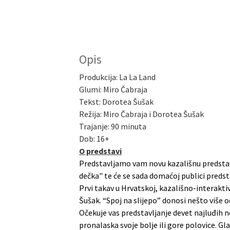
Opis
Produkcija: La La Land
Glumi: Miro Čabraja
Tekst: Dorotea Šušak
Režija: Miro Čabraja i Dorotea Šušak
Trajanje: 90 minuta
Dob: 16+
O predstavi
Predstavljamo vam novu kazališnu predstavu
dečka" te će se sada domaćoj publici predsta
Prvi takav u Hrvatskoj, kazališno-interakti
Šušak. “Spoj na slijepo” donosi nešto više o
Očekuje vas predstavljanje devet najluđih ne
pronalaska svoje bolje ili gore polovice. Glas