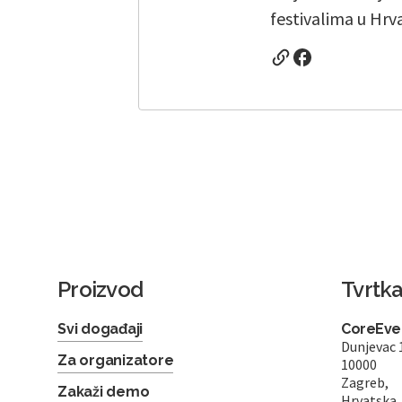
festivalima u Hrv
Proizvod
Tvrtk
Svi događaji
CoreEven
Dunjevac 
Za organizatore
10000
Zagreb,
Zakaži demo
Hrvatska