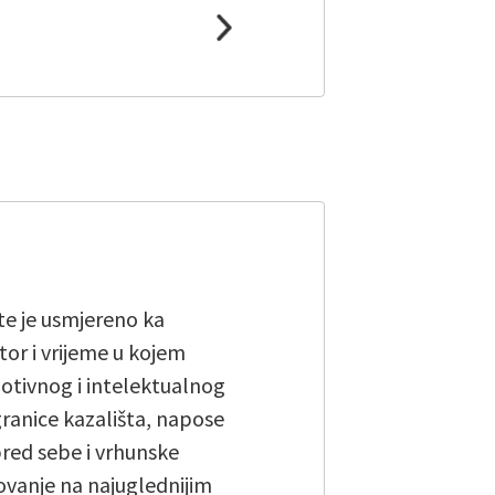
te je usmjereno ka
or i vrijeme u kojem
otivnog i intelektualnog
ranice kazališta, napose
pred sebe i vrhunske
vanje na najuglednijim