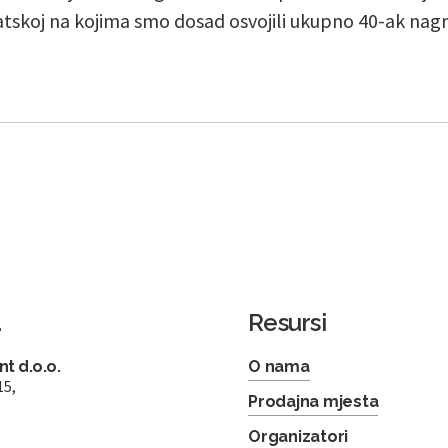
atskoj na kojima smo dosad osvojili ukupno 40-ak nag
a
Resursi
t d.o.o.
O nama
15,
Prodajna mjesta
Organizatori