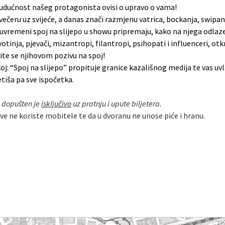
er budućnost našeg protagonista ovisi o upravo o vama!
 večeru uz svijeće, a danas znači razmjenu vatrica, bockanja, swipanj
vremeni spoj na slijepo u showu pripremaju, kako na njega odlaze 
ivotinja, pjevači, mizantropi, filantropi, psihopati i influenceri, ot
vite se njihovom pozivu na spoj!
j: “Spoj na slijepo” propituje granice kazališnog medija te vas uv
etiša pa sve ispočetka.
 dopušten je
isključivo
uz pratnju i upute biljetera.
ve ne koriste mobitele te da u dvoranu ne unose piće i hranu.