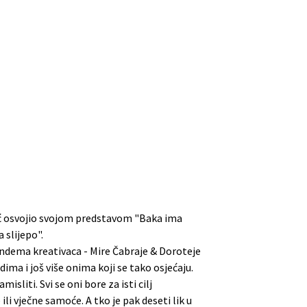
eć osvojio svojom predstavom "Baka ima
a slijepo".
tandema kreativaca - Mire Čabraje & Doroteje
ima i još više onima koji se tako osjećaju.
liti. Svi se oni bore za isti cilj
 ili vječne samoće. A tko je pak deseti lik u