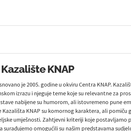
 Kazalište KNAP
novano je 2005. godine u okviru Centra KNAP. Kazališ
om izrazu i njeguje teme koje su relevantne za prost
dstave nabijene su humorom, ali istovremeno pune em
e Kazališta KNAP su komornog karaktera, ali pomiču g
ljske umješnosti. Zahtjevni kriteriji koje postavljamo 
ma surađujemo omogućili su našim predstavama sudjelo