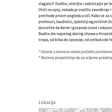
slagalici? Dođite, otkrijte i zablistajte j
Otići na spoj, nekada je značilo zavođenje i
prethode prvom pogledu u oči. Kako se za su
profesori, bauštelci, ljubitelji egzotičnih ž
dozvolite da dame i gospoda izvise i odazo
Budite dio najvećeg dating showa u Hrvatsko
trapa, od klika do opsesije, od celibata do f
* Ulazak u dvoranu nakon početka predstave
* Molimo posjetitelje da za vrijeme predsta
Lokacija