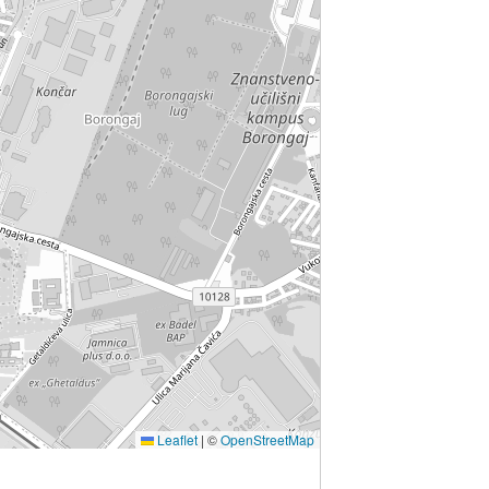
Leaflet
|
©
OpenStreetMap