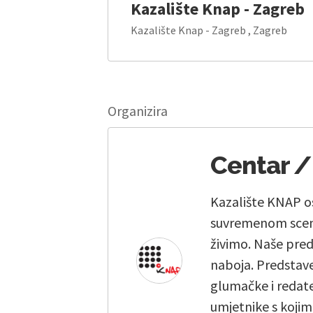
Kazalište Knap - Zagreb
Kazalište Knap - Zagreb , Zagreb
Organizira
Centar /
Kazalište KNAP os
suvremenom scensk
živimo. Naše pre
naboja. Predstav
glumačke i redate
umjetnike s koji