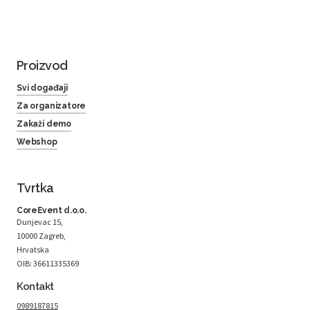
Proizvod
Svi događaji
Za organizatore
Zakaži demo
Webshop
Tvrtka
CoreEvent d.o.o.
Dunjevac 15,
10000 Zagreb,
Hrvatska
OIB: 36611335369
Kontakt
0989187815