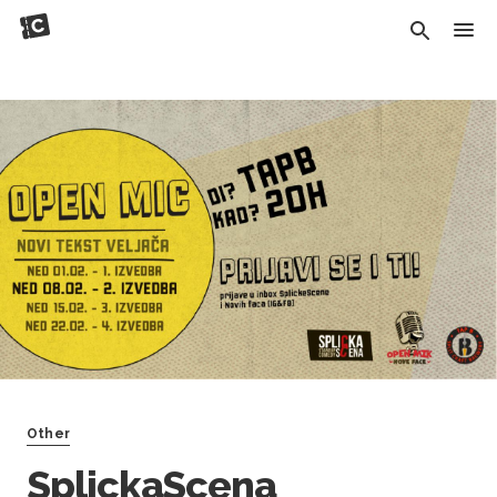
Other
SplickaScena