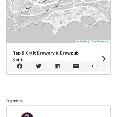
Leaflet
|
©
OpenStreetMap
Tap B Craft Brewery & Brewpub
Split
Tap B Craft Brewery & Brewpub Split , Split
Organizira