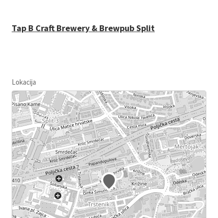
Tap B Craft Brewery & Brewpub Split
Lokacija