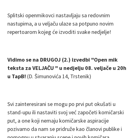
Splitski openmikovci nastavljaju sa redovnim
nastupima, a u veljaču ulaze sa potpuno novim
repertoarom kojeg će izvoditi svake nedjelje!
Vidimo se na DRUGOJ (2.) izvedbi "Open mik
teksta za VELJAČU " u nedjelju 08. veljače u 20h
u TapB!
(D. Šimunovića 14, Trstenik)
Svi zainteresirani se mogu po prvi put okušati u
stand-upu ili nastaviti svoj već započeti komičarski
put, a one koji nemaju komičarske aspiracije
pozivamo da nam se pridruže kao članovi publike i
pomognu u stvaranju scene i novih komičara.