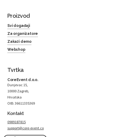
Proizvod
Svi događaji
Za organizatore
Zakaži demo
Webshop
Tvrtka
CoreEvent d.o.o.
Dunjevac 15,
10000 Zagreb,
Hrvatska
OIB: 36611335369
Kontakt
0989187815
support@core-event.co