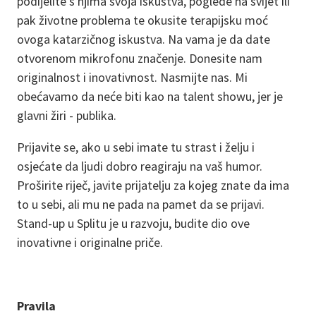
podijelite s njima svoja iskustva, poglede na svijet ili
pak životne problema te okusite terapijsku moć
ovoga katarzičnog iskustva. Na vama je da date
otvorenom mikrofonu značenje. Donesite nam
originalnost i inovativnost. Nasmijte nas. Mi
obećavamo da neće biti kao na talent showu, jer je
glavni žiri - publika.
Prijavite se, ako u sebi imate tu strast i želju i
osjećate da ljudi dobro reagiraju na vaš humor.
Proširite riječ, javite prijatelju za kojeg znate da ima
to u sebi, ali mu ne pada na pamet da se prijavi.
Stand-up u Splitu je u razvoju, budite dio ove
inovativne i originalne priče.
Pravila