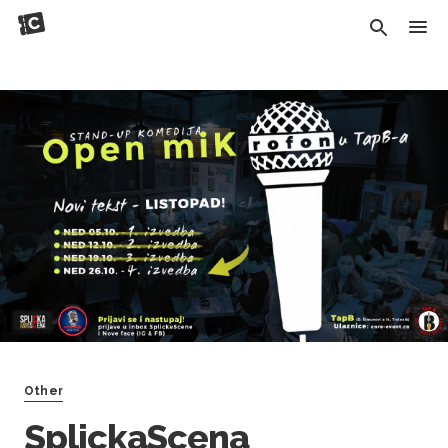
Other
SplickaScena