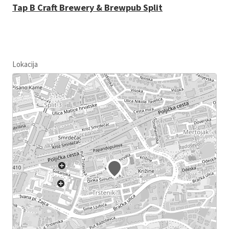
Tap B Craft Brewery & Brewpub Split
Lokacija