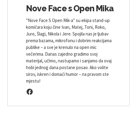
Nove Face s Open Mika
"Nove Face S Open Mik-a" su ekipa stand-up
komičara koju čine Ivan, Matej, Toni, Roko,
Jure, Šlagi, Nikola i Jere. Spojila nas je ljubav
prema bazama, mikrofonu i dobrim reakcijama
publike – a sve je krenulo na open mic
večerima. Danas zajedno gradimo svoj
materijal, učimo, nastupamo i sanjamo da ovaj
hobi jednog dana postane posao. Ako volite
sirov, iskren i domaći humor – na pravom ste
mjestu!