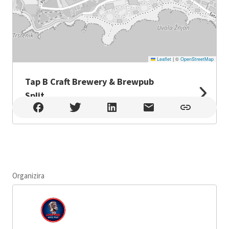
Leaflet
|
©
OpenStreetMap
Tap B Craft Brewery & Brewpub
Split
Tap B Craft Brewery & Brewpub Split , Split
Organizira