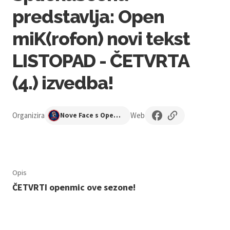
predstavlja: Open
miK(rofon) novi tekst
LISTOPAD - ČETVRTA
(4.) izvedba!
Organizira
Web
Nove Face s Open Mika
Opis
ČETVRTI openmic ove sezone!