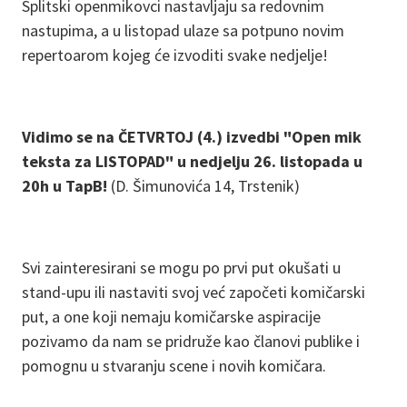
Splitski openmikovci nastavljaju sa redovnim
nastupima, a u listopad ulaze sa potpuno novim
repertoarom kojeg će izvoditi svake nedjelje!
Vidimo se na ČETVRTOJ (4.) izvedbi "Open mik
teksta za LISTOPAD" u nedjelju 26. listopada u
20h u TapB!
(D. Šimunovića 14, Trstenik)
Svi zainteresirani se mogu po prvi put okušati u
stand-upu ili nastaviti svoj već započeti komičarski
put, a one koji nemaju komičarske aspiracije
pozivamo da nam se pridruže kao članovi publike i
pomognu u stvaranju scene i novih komičara.