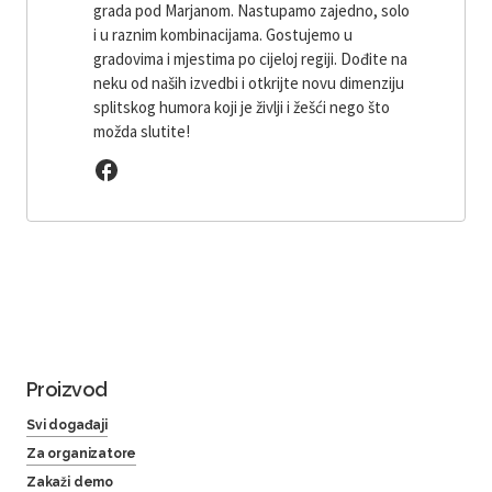
grada pod Marjanom. Nastupamo zajedno, solo
i u raznim kombinacijama. Gostujemo u
gradovima i mjestima po cijeloj regiji. Dođite na
neku od naših izvedbi i otkrijte novu dimenziju
splitskog humora koji je življi i žešći nego što
možda slutite!
Proizvod
Svi događaji
Za organizatore
Zakaži demo