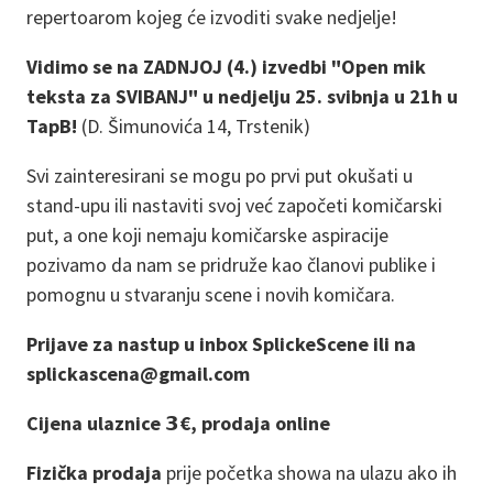
repertoarom kojeg će izvoditi svake nedjelje!
Vidimo se na ZADNJOJ (4.) izvedbi "Open mik
teksta za SVIBANJ" u nedjelju 25. svibnja u 21h u
TapB!
(D. Šimunovića 14, Trstenik)
Svi zainteresirani se mogu po prvi put okušati u
stand-upu ili nastaviti svoj već započeti komičarski
put, a one koji nemaju komičarske aspiracije
pozivamo da nam se pridruže kao članovi publike i
pomognu u stvaranju scene i novih komičara.
Prijave za nastup u inbox SplickeScene ili na
splickascena@gmail.com
Cijena ulaznice 𝟯€, prodaja online
Fizička prodaja
prije početka showa na ulazu ako ih