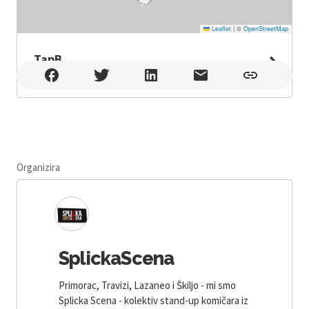
Leaflet
|
©
OpenStreetMap
TapB
TapB , Split
Organizira
SplickaScena
Primorac, Travizi, Lazaneo i Škiljo - mi smo
Splicka Scena - kolektiv stand-up komičara iz