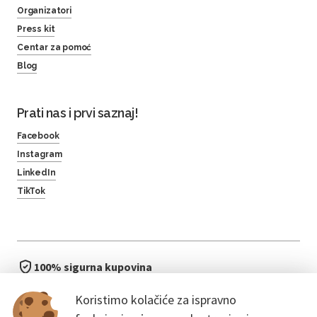
Organizatori
Press kit
Centar za pomoć
Blog
Prati nas i prvi saznaj!
Facebook
Instagram
LinkedIn
TikTok
100% sigurna kupovina
brzo i jednostavno
Koristimo kolačiće za ispravno
bez čekanja u redu