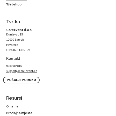
Webshop
Tvrtka
CoreEvent d.o.o.
Dunjevac 15,
10000 Zagreb,
Hrvatska
OIB: 36611335369
Kontakt
0989187815
support@core-event.co
POŠALJI PORUKU
Resursi
O nama
Prodajna mjesta