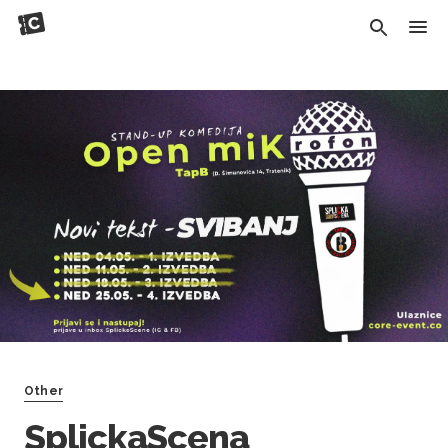
Other
SplickaScena