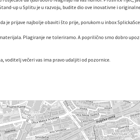
Stand-up u Splitu je u razvoju, budite dio ove inovativne i originalne
da je prijave najbolje obaviti što prije, porukom u inbox SplickaScen
aterijala. Plagiranje ne toleriramo. A poprilično smo dobro upoz
a, voditelj večeri vas ima pravo udaljiti od pozornice.