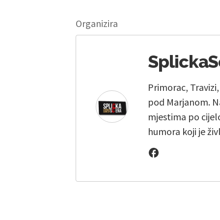
Organizira
Splicka
Primorac, Travizi
pod Marjanom. Na
mjestima po cijelo
humora koji je živ