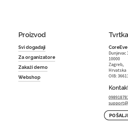
Proizvod
Tvrtk
Svi događaji
CoreEven
Dunjevac 
Za organizatore
10000
Zagreb,
Zakaži demo
Hrvatska
OIB: 3661
Webshop
Kontak
09891878
support@
POŠALJ