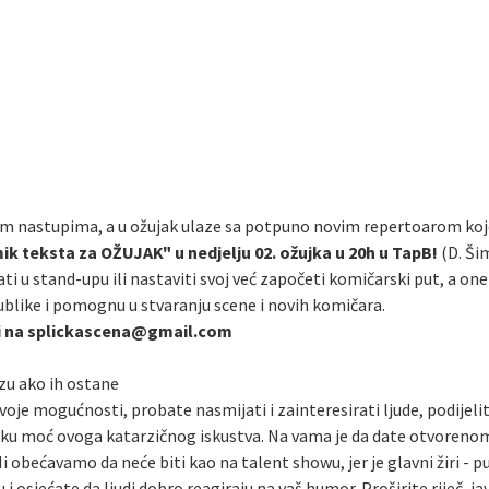
im nastupima, a u ožujak ulaze sa potpuno novim repertoarom kojeg
ik teksta za OŽUJAK" u nedjelju 02. ožujka u 20h u TapB!
(D. Ši
ti u stand-upu ili nastaviti svoj već započeti komičarski put, a on
blike i pomognu u stvaranju scene i novih komičara.
ili na splickascena@gmail.com
zu ako ih ostane
 svoje mogućnosti, probate nasmijati i zainteresirati ljude, podijeli
ijsku moć ovoga katarzičnog iskustva. Na vama je da date otvoren
i obećavamo da neće biti kao na talent showu, jer je glavni žiri - pu
ju i osjećate da ljudi dobro reagiraju na vaš humor. Proširite riječ, j