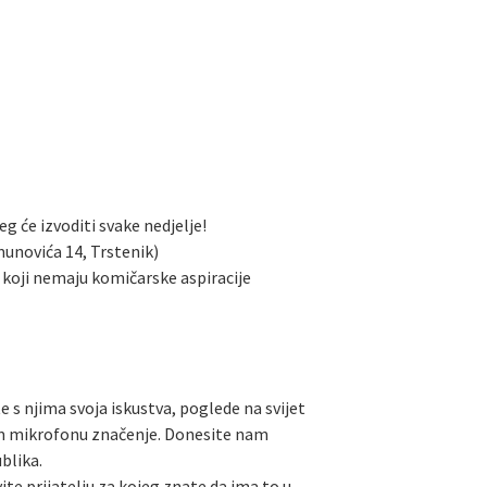
 će izvoditi svake nedjelje!
munovića 14, Trstenik)
e koji nemaju komičarske aspiracije
te s njima svoja iskustva, poglede na svijet
om mikrofonu značenje. Donesite nam
blika.
avite prijatelju za kojeg znate da ima to u