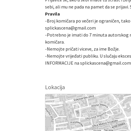
sebi, ali mu ne pada na pamet da se prijavi. 
Pravila
-Broj komičara po večeri je ograničen, tako 
splickascena@gmail.com
-Potrebno je imati do 7 minuta autorskog m
komičara.
-Nemojte pričati viceve, za ime Božje.
-Nemojte vrijeđati publiku. U slučaju eksces
INFORMACIJE na splickascena@gmail.com
Lokacija