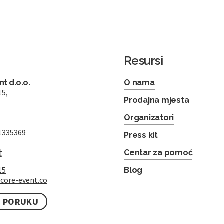
a
Resursi
t d.o.o.
O nama
15,
Prodajna mjesta
Organizatori
1335369
Press kit
t
Centar za pomoć
15
Blog
core-event.co
I PORUKU