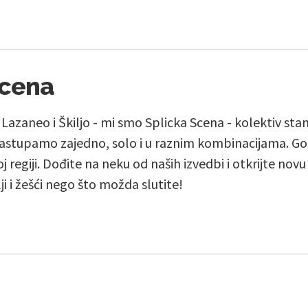
Scena
, Lazaneo i Škiljo - mi smo Splicka Scena - kolektiv st
stupamo zajedno, solo i u raznim kombinacijama. Go
j regiji. Dođite na neku od naših izvedbi i otkrijte nov
lji i žešći nego što možda slutite!