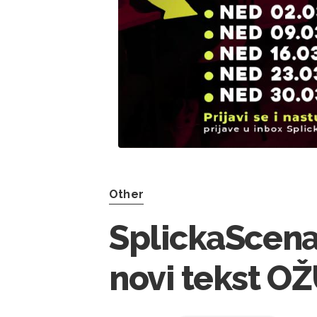
Other
SplickaScena
novi tekst OŽ