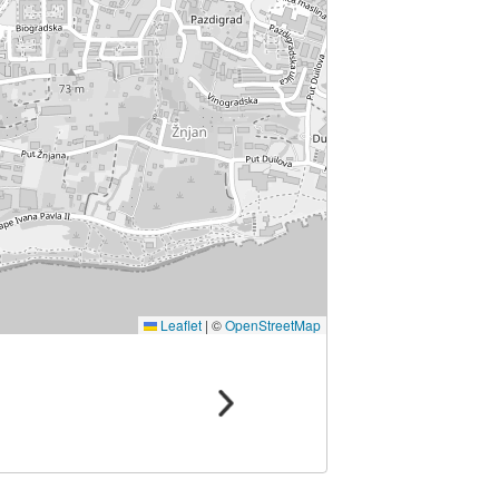
Leaflet
|
©
OpenStreetMap