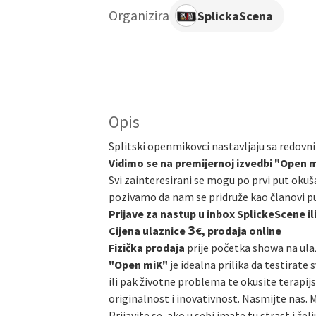
Organizira
SplickaScena
Opis
Splitski openmikovci nastavljaju sa redovn
Vidimo se na premijernoj izvedbi "Open m
Svi zainteresirani se mogu po prvi put okuša
pozivamo da nam se pridruže kao članovi pu
Prijave za nastup u inbox SplickeScene 
Cijena ulaznice 𝟯€, prodaja online
Fizička prodaja
prije početka showa na ula
"Open miK"
je idealna prilika da testirate
ili pak životne problema te okusite terap
originalnost i inovativnost. Nasmijte nas. M
Prijavite se, ako u sebi imate tu strast i žel