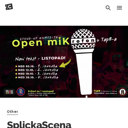
Other
SplickaScena