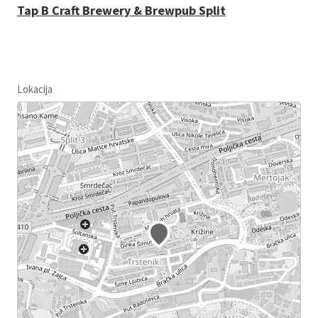
Tap B Craft Brewery & Brewpub Split
Lokacija