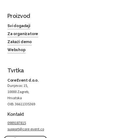
Proizvod
Svi događaji
Za organizatore
Zakaži demo
Webshop
Tvrtka
CoreEvent d.o.o.
Dunjevac 15,
10000 Zagreb,
Hrvatska
OIB: 36611335369
Kontakt
0989187815
support@core-event.co