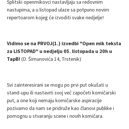
Splitski openmikovci nastavljaju sa redovnim
nastupima, a u listopad ulaze sa potpuno novim
repertoarom kojeg će izvoditi svake nedjelje!
Vidimo se na PRVOJ(1.) izvedbi "Open mik teksta
za LISTOPAD" u nedjelju 05. listopada u 20h u
TapB!
(D. Šimunovića 14, Trstenik)
Svi zainteresirani se mogu po prvi put okušati u
stand-upu ili nastaviti svoj već započeti komičarski
put, a one koji nemaju komičarske aspiracije
pozivamo da nam se pridruže kao članovi publike i
pomognu u stvaranju scene i novih komičara.