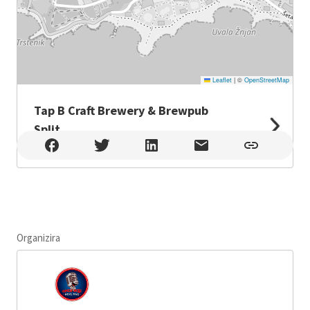
Leaflet
|
©
OpenStreetMap
Tap B Craft Brewery & Brewpub
Split
Tap B Craft Brewery & Brewpub Split , Split
Organizira