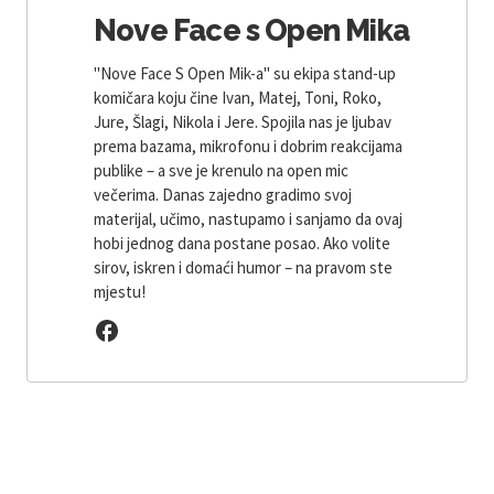
Nove Face s Open Mika
"Nove Face S Open Mik-a" su ekipa stand-up
komičara koju čine Ivan, Matej, Toni, Roko,
Jure, Šlagi, Nikola i Jere. Spojila nas je ljubav
prema bazama, mikrofonu i dobrim reakcijama
publike – a sve je krenulo na open mic
večerima. Danas zajedno gradimo svoj
materijal, učimo, nastupamo i sanjamo da ovaj
hobi jednog dana postane posao. Ako volite
sirov, iskren i domaći humor – na pravom ste
mjestu!