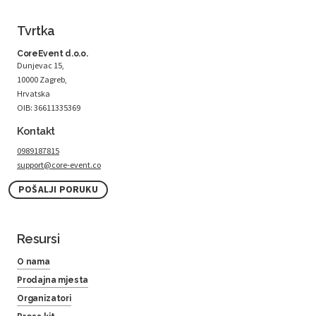
Tvrtka
CoreEvent d.o.o.
Dunjevac 15,
10000 Zagreb,
Hrvatska
OIB: 36611335369
Kontakt
0989187815
support@core-event.co
POŠALJI PORUKU
Resursi
O nama
Prodajna mjesta
Organizatori