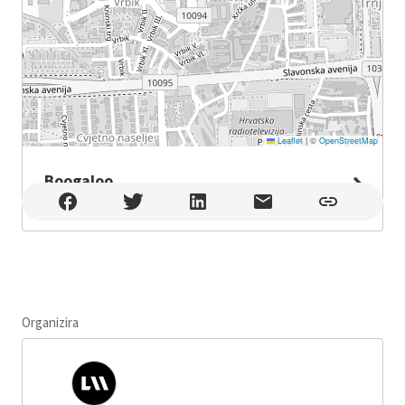
Leaflet
|
©
OpenStreetMap
Boogaloo
Boogaloo , Zagreb
Organizira