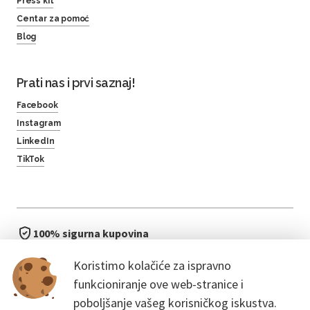
Press kit
Centar za pomoć
Blog
Prati nas i prvi saznaj!
Facebook
Instagram
LinkedIn
TikTok
100% sigurna kupovina
brzo i jednostavno
Koristimo kolačiće za ispravno
bez čekanja u redu
funkcioniranje ove web-stranice i
poboljšanje vašeg korisničkog iskustva.