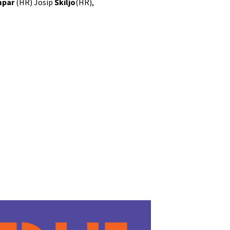
mpar
(HR) Josip
Škiljo
(HR),