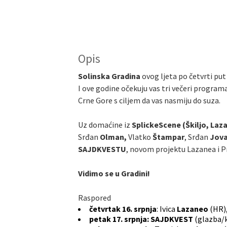
Opis
Solinska Gradina
ovog ljeta po četvrti p
I ove godine očekuju vas tri večeri program
Crne Gore s ciljem da vas nasmiju do suza.
Uz domaćine iz
SplickeScene (Škiljo, Laz
Srđan
Olman,
Vlatko
Štampar
, Srđan
Jova
SAJDKVESTU
, novom projektu Lazanea i Pri
Vidimo se u Gradini!
Raspored
četvrtak 16. srpnja
: Ivica
Lazaneo
(HR)
petak 17. srpnja: SAJDKVEST
(glazba/