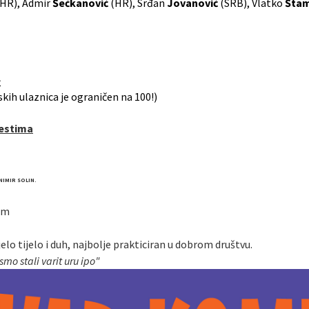
(HR), Admir
Šećkanović
(HR), Srđan
Jovanović
(SRB), Vlatko
Šta
€
skih ulaznica je ograničen na 100!)
jestima
NIMIR SOLIN.
om
lo tijelo i duh, najbolje prakticiran u dobrom društvu.
smo stali varit uru ipo"