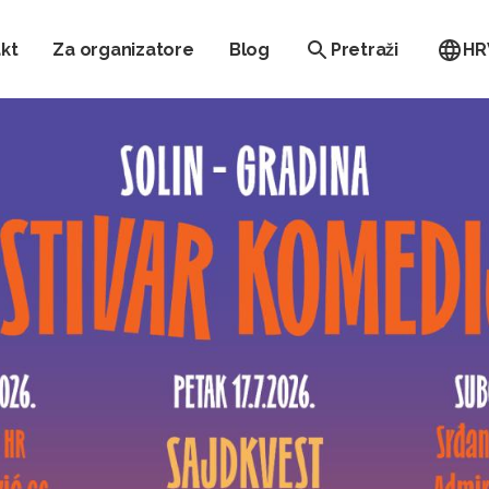
kt
Za organizatore
Blog
Pretraži
HR