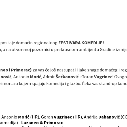
ut postaje domaćin regionalnog
FESTIVARA KOMEDIJE!
a, a na otvorenoj pozornici u prekrasnom ambijentu Gradine izmijen
aneo i Primorac)
za vas će još nastupati i jake snage domaćeg i r
nović
, Antonio
Morić
, Admir
Šećkanović
i Goran
Vugrinec
! Ovogo
morca u kojem spajaju komediju i glazbu. Čeka vas stand-up koncert,
, Antonio
Morić
(HR), Goran
Vugrinec
(HR), Andrija
Dabanović
(CG
komedija) -
Lazaneo & Primorac