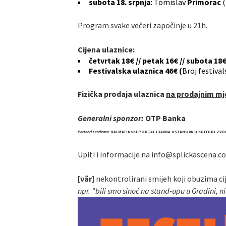
subota 18. srpnja
: Tomislav
Primorac
Program svake večeri započinje u 21h.
Cijena ulaznice:
četvrtak 18€ // petak 16€ // subota 18
Festivalska ulaznica 46€ (
Broj festival
Fizička prodaja ulaznica
na prodajnim m
Generalni sponzor:
OTP Banka
Partneri Festivara
:
DALMATINSKI PORTAL I JAVNA USTANOVA U KULTURI ZVO
Upiti i informacije na info@splickascena.c
[vâr]
nekontrolirani smijeh koji obuzima cije
npr. "bili smo sinoć na stand-upu u Gradini, ni