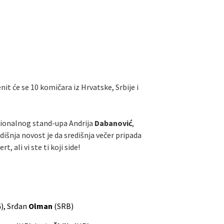
it će se 10 komičara iz Hrvatske, Srbije i
egionalnog stand-upa Andrija
Dabanović
,
dišnja novost je da središnja večer pripada
 ali vi ste ti koji side!
), Srđan
Olman
(SRB)