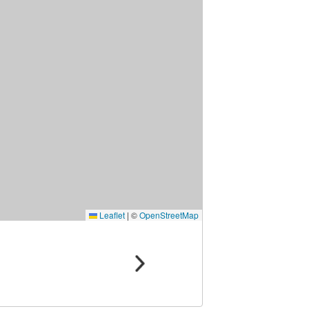
Leaflet
|
©
OpenStreetMap