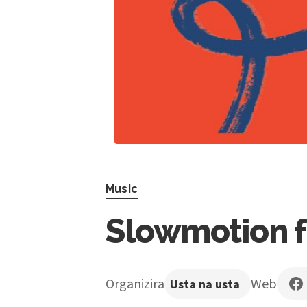
Music
Slowmotion fe
Organizira
Web
Usta na usta