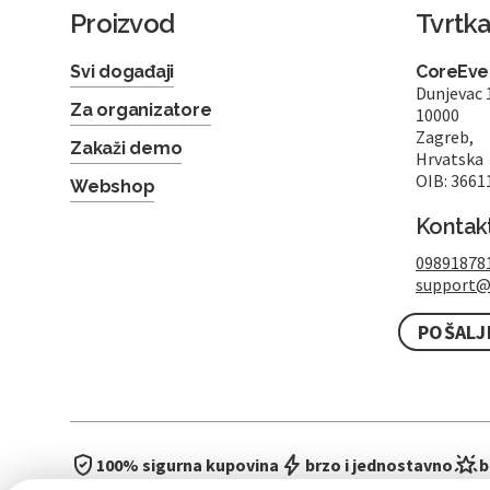
Proizvod
Tvrtk
Svi događaji
CoreEven
Dunjevac 
Za organizatore
10000
Zagreb,
Zakaži demo
Hrvatska
OIB: 3661
Webshop
Kontak
09891878
support@
POŠALJ
100% sigurna kupovina
brzo i jednostavno
b