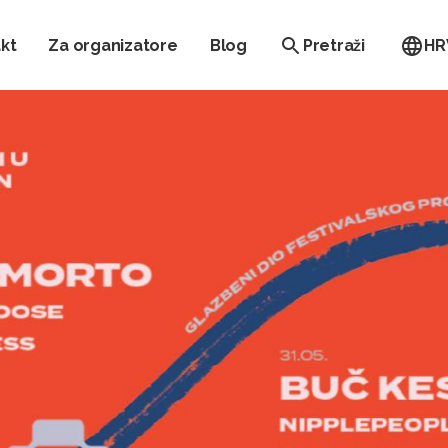
kt
Za organizatore
Blog
Pretraži
HR