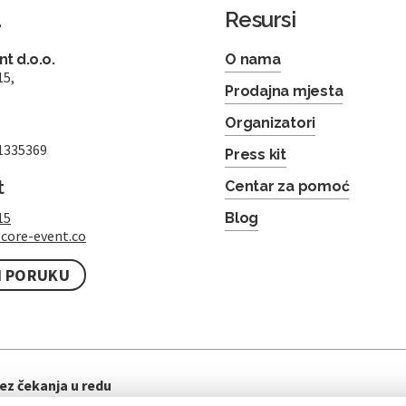
a
Resursi
t d.o.o.
O nama
15,
Prodajna mjesta
Organizatori
1335369
Press kit
t
Centar za pomoć
15
Blog
core-event.co
I PORUKU
ez čekanja u redu