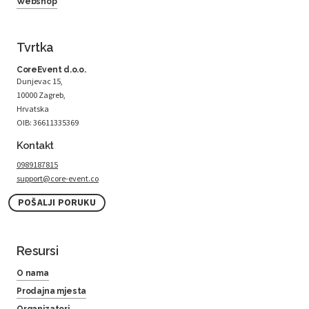
Webshop
Tvrtka
CoreEvent d.o.o.
Dunjevac 15,
10000 Zagreb,
Hrvatska
OIB: 36611335369
Kontakt
0989187815
support@core-event.co
POŠALJI PORUKU
Resursi
O nama
Prodajna mjesta
Organizatori