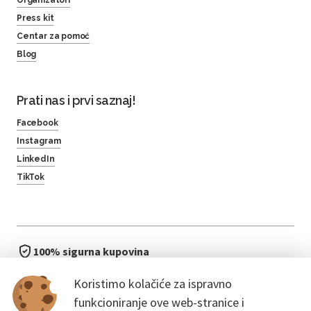
Press kit
Centar za pomoć
Blog
Prati nas i prvi saznaj!
Facebook
Instagram
LinkedIn
TikTok
100% sigurna kupovina
brzo i jednostavno
Koristimo kolačiće za ispravno
bez čekanja u redu
funkcioniranje ove web-stranice i