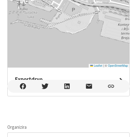
Leaflet
|
©
OpenStreetMap
Exportdrvo
Exportdrvo , Rijeka
Organizira