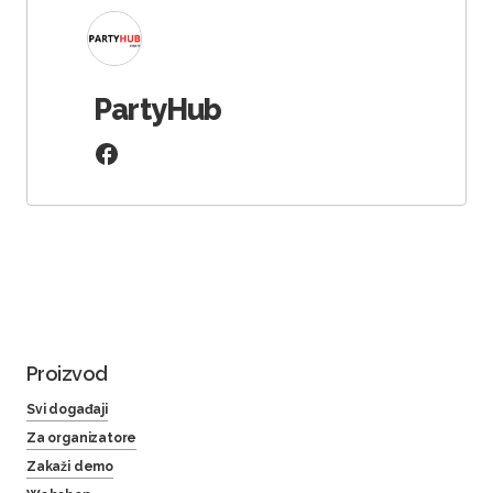
PartyHub
Proizvod
Svi događaji
Za organizatore
Zakaži demo